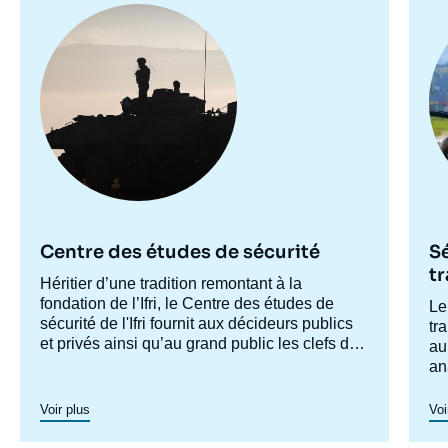
Image
Im
principale
pr
Centre des études de sécurité
S
t
Accroche
Héritier d’une tradition remontant à la
centre
fondation de l’Ifri, le Centre des études de
Ac
Le
sécurité de l'Ifri fournit aux décideurs publics
ce
tr
et privés ainsi qu’au grand public les clefs de
au
compréhension des rapports de force et des
an
modes de conflictualité contemporains et à
dé
venir. Par son positionnement à la jointure du
sé
Voir plus
Voi
politique et de l’opérationnel, la crédibilité de
in
son équipe civilo-militaire et la diffusion large
l'