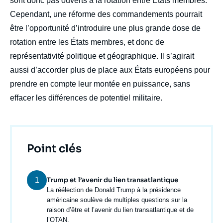
sont donc pas ouverts à la rotation entre États membres.
Cependant, une réforme des commandements pourrait
être l’opportunité d’introduire une plus grande dose de
rotation entre les États membres, et donc de
représentativité politique et géographique. Il s’agirait
aussi d’accorder plus de place aux États européens pour
prendre en compte leur montée en puissance, sans
effacer les différences de potentiel militaire.
Titre
Point clés
1
Trump et l’avenir du lien transatlantique
Texte
La réélection de Donald Trump à la présidence
courant
américaine soulève de multiples questions sur la
raison d’être et l’avenir du lien transatlantique et de
l’OTAN.