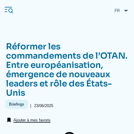
Aller
Panneau de gestion des cookies
au
contenu
principal
Réformer les
Navigation
commandements de l’OTAN.
principale
Entre européanisation,
L'Ifri
émergence de nouveaux
leaders et rôle des États-
Analyses
Unis
À propos de l'Ifri
Recherches fréquentes
Briefings
Événements
|
Date
23/06/2025
L'Ifri en bref
Proche-Orient
de
publication
Ajouter à mes favoris