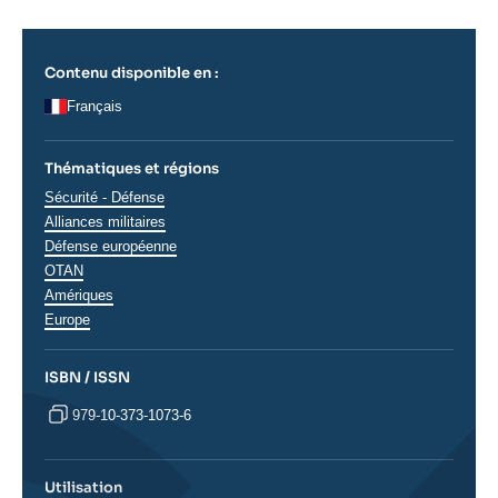
Contenu disponible en :
Français
Thématiques et régions
Thématiques
Sécurité - Défense
analyses
Alliances militaires
Défense européenne
OTAN
Régions
Amériques
Europe
ISBN / ISSN
979-10-373-1073-6
Utilisation