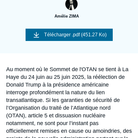
Se connecter
Amélie ZIMA
Nous soutenir
Image
de
Télécharger
.pdf (451.27 Ko)
couverture
de
la
publication
Accroche
Au moment où le Sommet de l'OTAN se tient à La
Haye du 24 juin au 25 juin 2025, la réélection de
Donald Trump à la présidence américaine
interroge profondément la nature du lien
transatlantique. Si les garanties de sécurité de
l’Organisation du traité de l’Atlantique nord
(OTAN), article 5 et dissuasion nucléaire
notamment, ne sont pour l’instant pas
officiellement remises en cause ou amoindries, des