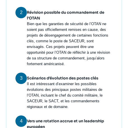
2
Révision possible du commandement de
l’OTAN
Texte
Bien que les garanties de sécurité de l’OTAN ne
courant
soient pas officiellement remises en cause, des
projets de désengagement de certaines fonctions
clés, comme le poste de SACEUR, sont
envisagés. Ces projets peuvent être une
opportunité pour l’OTAN de réfléchir à une révision
de sa structure de commandement, jusqu’alors
fortement américanisé.
3
Scénarios d’évolution des postes clés
Texte
Il est intéressant d’examiner les possibles
courant
évolutions des principaux postes militaires de
l’OTAN, incluant le chef du comité militaire, le
SACEUR, le SACT, et les commandements
régionaux et de domaine.
4
Vers une rotation accrue et un leadership
européen