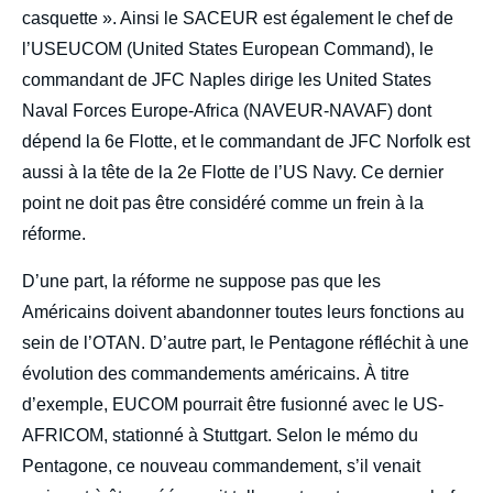
casquette ». Ainsi le SACEUR est également le chef de
l’USEUCOM (United States European Command), le
Amélie ZIMA, « Réformer les
commandant de JFC Naples dirige les United States
commandements de l’OTAN. Entre
Naval Forces Europe-Africa (NAVEUR-NAVAF) dont
européanisation, émergence de nouveaux
leaders et rôle des États-Unis », Briefings,
dépend la 6e Flotte, et le commandant de JFC Norfolk est
Ifri, 23 juin 2025.
aussi à la tête de la 2e Flotte de l’US Navy. Ce dernier
Copier
point ne doit pas être considéré comme un frein à la
réforme.
D’une part, la réforme ne suppose pas que les
Américains doivent abandonner toutes leurs fonctions au
sein de l’OTAN. D’autre part, le Pentagone réfléchit à une
évolution des commandements américains. À titre
d’exemple, EUCOM pourrait être fusionné avec le US-
AFRICOM, stationné à Stuttgart. Selon le mémo du
Pentagone, ce nouveau commandement, s’il venait