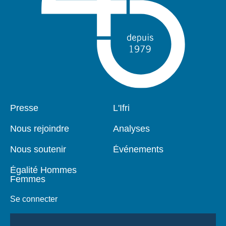
Pied
Presse
Navigation
L'Ifri
de
principale
page
Nous rejoindre
Analyses
Nous soutenir
Événements
Égalité Hommes
Femmes
Se connecter