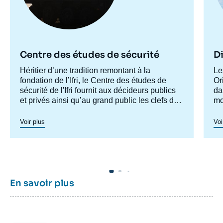
Centre des études de sécurité
Di
Accroche
Héritier d’une tradition remontant à la
Ac
Le
centre
fondation de l’Ifri, le Centre des études de
ce
Or
sécurité de l'Ifri fournit aux décideurs publics
da
et privés ainsi qu’au grand public les clefs de
mo
compréhension des rapports de force et des
ma
modes de conflictualité contemporains et à
pr
Voir plus
Voi
venir. Par son positionnement à la jointure du
ph
politique et de l’opérationnel, la crédibilité de
son équipe civilo-militaire et la diffusion large
de ses publications en français et en anglais,
le Centre des études de sécurité constitue
dans le paysage français des
think tanks
un
En savoir plus
pôle unique de recherche et d’influence sur le
débat de défense national et international.