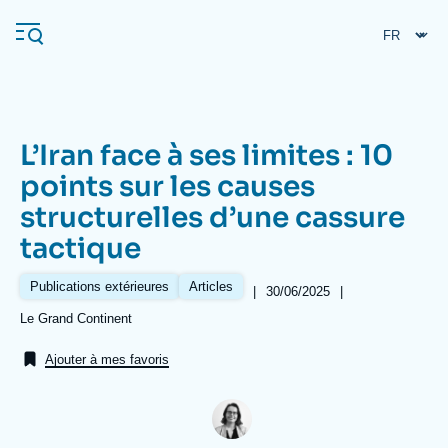
Aller
Panneau de gestion des cookies
au
contenu
principal
L’Iran face à ses limites : 10
Navigation
points sur les causes
principale
structurelles d’une cassure
L'Ifri
tactique
Analyses
Publications extérieures
Articles
|
Date
30/06/2025
|
de
À propos de l'Ifri
Recherches fréquentes
Références
Le Grand Continent
publication
Événements
L'Ifri en bref
Proche-Orient
Ajouter à mes favoris