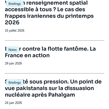
Image
Vers un renseignement spatial
Briefings
principale
accessible à tous ? Le cas des
frappes iraniennes du printemps
2026
Date
15 juillet 2026
de
publication
Image
Lutter contre la flotte fantôme. La
Notes
principale
France en action
Date
29 juin 2026
de
publication
Image
Stabilité sous pression. Un point de
Briefings
principale
vue pakistanais sur la dissuasion
nucléaire après Pahalgam
Date
24 juin 2026
de