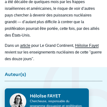
a été décalée de quelques mois par les frappes
israéliennes et américaines, le risque de voir d’autres
pays chercher à devenir des puissances nucléaires
grandit — d’autant plus difficile à contrer que la
prolifération pourrait être portée, cette fois, par des alliés
des États-Unis.
Dans un
article
pour Le Grand Continent,
Héloïse Fayet
revient sur les enseignements nucléaires de cette "guerre
des douze jours".
Auteur(s)
Photo
Héloïse FAYET
Intitulé
Chercheuse, responsable du
du
programme
dissuasion et prolifération
,