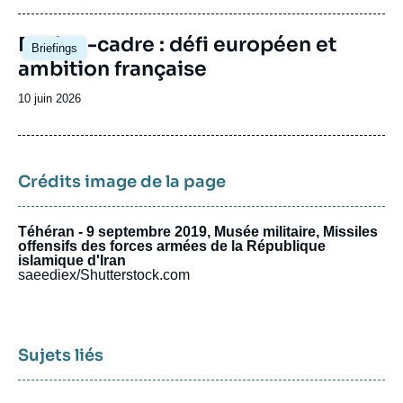
publication
Image
Nation-cadre : défi européen et
Briefings
principale
ambition française
Date
10 juin 2026
de
publication
Crédits image de la page
Téhéran - 9 septembre 2019, Musée militaire, Missiles
offensifs des forces armées de la République
islamique d'Iran
saeediex/Shutterstock.com
Sujets liés