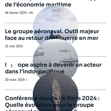
de l'économie maritime
Image
principale
04 février 2025
—
Nom
Ifri
du
journal,
revue
Le groupe aéronaval. Outil majeur
ou
face au retour de la guerre en mer
émission
Image
principale
Date
31 mai 2024
médiatique
de
publication
L'Europe aspire à devenir un acteur
Logo
dans l'indo-pacifique
Image
principale
20 mars 2024
—
Conférence navale de Paris 2024 :
Quelle évolution pour le groupe