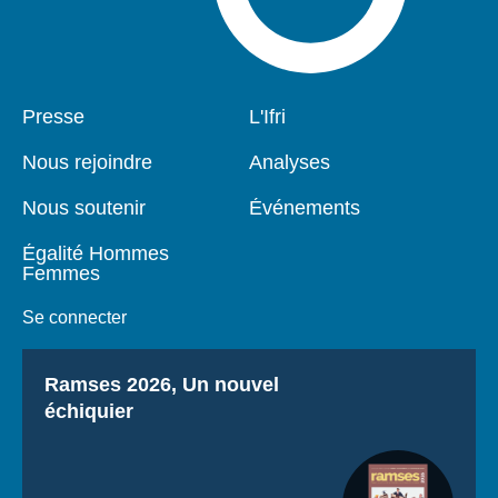
Pied
Presse
Navigation
L'Ifri
de
principale
page
Nous rejoindre
Analyses
Nous soutenir
Événements
Égalité Hommes
Femmes
Se connecter
Titre
Ramses 2026, Un nouvel
échiquier