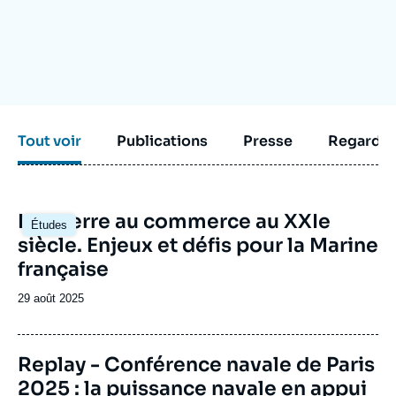
Se connecter
Nous soutenir
Tout voir
Publications
Presse
Regarder
Image
La guerre au commerce au XXIe
Études
principale
siècle. Enjeux et défis pour la Marine
française
Date
29 août 2025
de
publication
Replay - Conférence navale de Paris
2025 : la puissance navale en appui