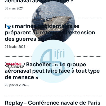
aéronaval au XXIe siècle ?
Image
principale
Date
08 mars 2024
médiatique
de
publication
Les marines occidentales se
Logo
préparent au retour de l’extension
des guerres en mer
04 février 2024
—
Jérémy Bachelier : « Le groupe
Logo
aéronaval peut faire face à tout type
de menace »
25 janvier 2024
—
Replay - Conférence navale de Paris