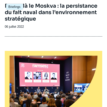
Image
Par-delà le Moskva : la persistance
Briefings
principale
du fait naval dans l’environnement
stratégique
Date
06 juillet 2022
de
publication