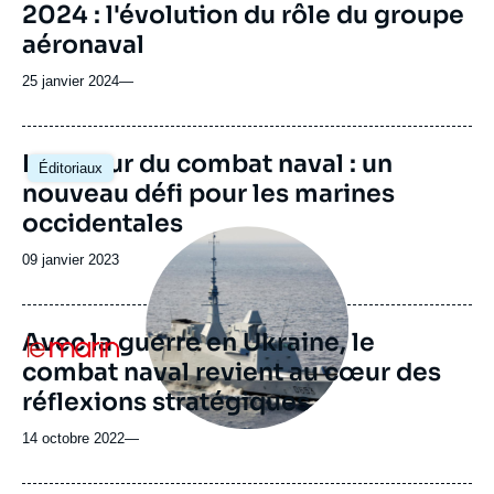
2024 : l'évolution du rôle du groupe
aéronaval
25 janvier 2024
—
Image
Le retour du combat naval : un
Éditoriaux
principale
nouveau défi pour les marines
occidentales
Image
principale
Date
09 janvier 2023
médiatique
de
publication
Avec la guerre en Ukraine, le
Logo
combat naval revient au cœur des
réflexions stratégiques
14 octobre 2022
—