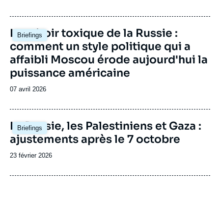
de
publication
Image
Le miroir toxique de la Russie :
Briefings
principale
comment un style politique qui a
affaibli Moscou érode aujourd'hui la
puissance américaine
Date
07 avril 2026
de
publication
Image
La Russie, les Palestiniens et Gaza :
Briefings
principale
ajustements après le 7 octobre
Date
23 février 2026
de
publication