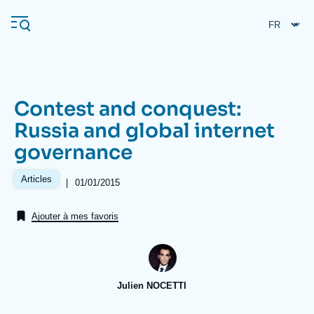
Aller
Panneau de gestion des cookies
au
contenu
principal
Contest and conquest:
Navigation
Russia and global internet
principale
governance
L'Ifri
Articles
|
Date
01/01/2015
de
Analyses
publication
Ajouter à mes favoris
À propos de l'Ifri
Recherches fréquentes
Événements
L'Ifri en bref
Proche-Orient
Julien NOCETTI
Image