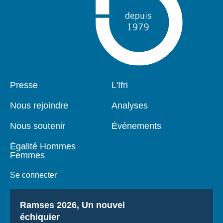
Pied
Presse
Navigation
L'Ifri
de
principale
page
Nous rejoindre
Analyses
Nous soutenir
Événements
Égalité Hommes
Femmes
Se connecter
Titre
Ramses 2026, Un nouvel
échiquier