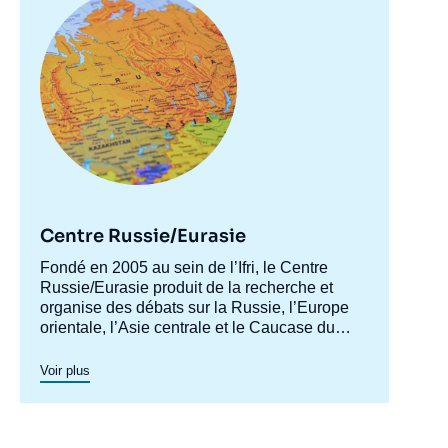
principale
Centre Russie/Eurasie
Accroche
Fondé en 2005 au sein de l’Ifri, le Centre
centre
Russie/Eurasie produit de la recherche et
organise des débats sur la Russie, l’Europe
Image
orientale, l’Asie centrale et le Caucase du
de
couverture
Sud. Il a pour objectif de comprendre et
de
d'anticiper l'évolution de cette zone
Voir plus
la
géographique complexe en pleine mutation
publication
pour enrichir le débat public en France et en
Europe, et pour aider à la décision
stratégique, politique et économique.