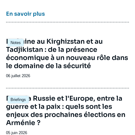
Julien NOCETTI, « Contest and conquest:
Russia and global internet governance »,
En savoir plus
Articles, Ifri, 1 janvier 2015.
Copier
Image
La Chine au Kirghizstan et au
Notes
principale
Tadjikistan : de la présence
économique à un nouveau rôle dans
le domaine de la sécurité
Date
06 juillet 2026
de
publication
Image
Entre la Russie et l'Europe, entre la
Briefings
principale
guerre et la paix : quels sont les
enjeux des prochaines élections en
Arménie ?
Date
05 juin 2026