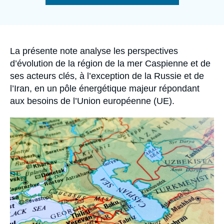
Se connecter
de
la
publication
Nous soutenir
Accroche
La présente note analyse les perspectives
d’évolution de la région de la mer Caspienne et de
ses acteurs clés, à l’exception de la Russie et de
l’Iran, en un pôle énergétique majeur répondant
aux besoins de l’Union européenne (UE).
Image
principale