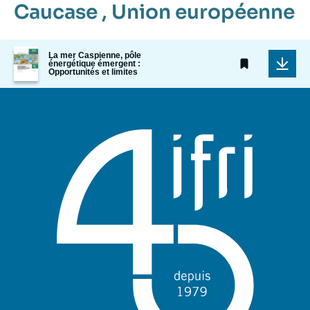
Caucase
,
Union européenne
Image
La mer Caspienne, pôle
de
énergétique émergent :
Opportunités et limites
couverture
de
la
publication