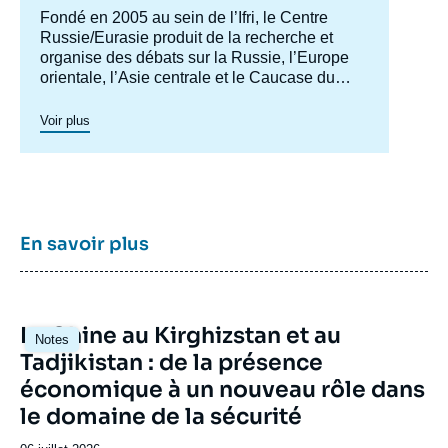
Accroche
Fondé en 2005 au sein de l’Ifri, le Centre
centre
Russie/Eurasie produit de la recherche et
organise des débats sur la Russie, l’Europe
orientale, l’Asie centrale et le Caucase du
Sud. Il a pour objectif de comprendre et
d'anticiper l'évolution de cette zone
Voir plus
géographique complexe en pleine mutation
pour enrichir le débat public en France et en
Europe, et pour aider à la décision
stratégique, politique et économique.
En savoir plus
Image
La Chine au Kirghizstan et au
Notes
principale
Tadjikistan : de la présence
économique à un nouveau rôle dans
le domaine de la sécurité