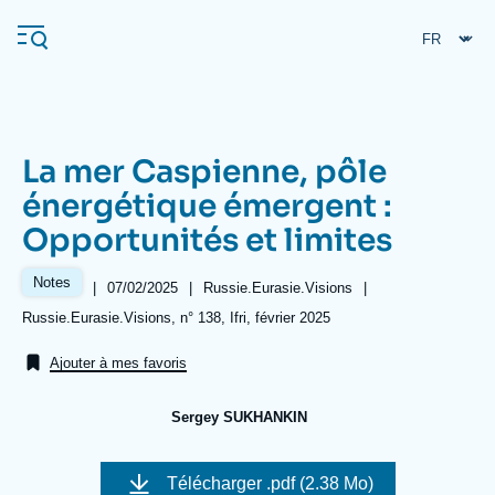
Aller
Panneau de gestion des cookies
au
contenu
principal
La mer Caspienne, pôle
Navigation
énergétique émergent :
principale
Opportunités et limites
L'Ifri
Notes
|
Date
07/02/2025
|
Référence
Russie.Eurasie.Visions
|
de
taxonomie
Analyses
Références
Russie.Eurasie.Visions, n° 138, Ifri, février 2025
publication
collections
À propos de l'Ifri
Recherches fréquentes
Ajouter à mes favoris
Événements
L'Ifri en bref
Proche-Orient
Sergey SUKHANKIN
Image
de
Télécharger
.pdf (2.38 Mo)
couverture