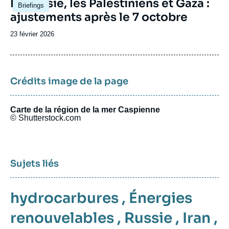
Image
La Russie, les Palestiniens et Gaza :
Briefings
principale
ajustements après le 7 octobre
Date
23 février 2026
de
publication
Crédits image de la page
Carte de la région de la mer Caspienne
© Shutterstock.com
Sujets liés
hydrocarbures
,
Énergies
renouvelables
,
Russie
,
Iran
,