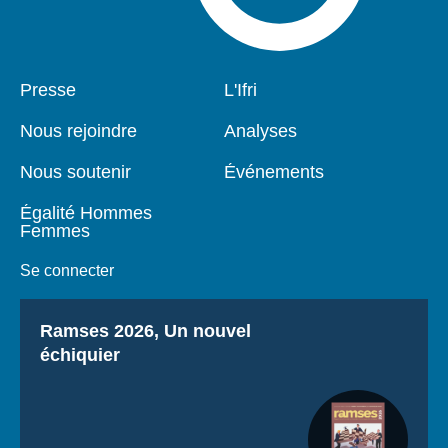
Pied
Presse
Navigation
L'Ifri
de
principale
page
Nous rejoindre
Analyses
Nous soutenir
Événements
Égalité Hommes
Femmes
Se connecter
Titre
Ramses 2026, Un nouvel
échiquier