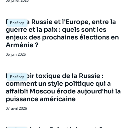
Date
06 juillet 2026
de
publication
Image
Entre la Russie et l'Europe, entre la
Briefings
principale
guerre et la paix : quels sont les
enjeux des prochaines élections en
Arménie ?
Date
05 juin 2026
de
publication
Image
Le miroir toxique de la Russie :
Briefings
principale
comment un style politique qui a
affaibli Moscou érode aujourd'hui la
puissance américaine
Date
07 avril 2026
de
publication