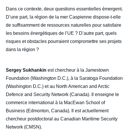
Dans ce contexte, deux questions essentielles émergent.
D’une part, la région de la mer Caspienne dispose-t-elle
de suffisamment de ressources naturelles pour satisfaire
les besoins énergétiques de l’UE ? D’autre part, quels
risques et obstacles pourraient compromettre ses projets
dans la région ?
Sergey Sukhankin
est chercheur à la Jamestown
Image
Foundation (Washington D.C.), à la Saratoga Foundation
de
couverture
(Washington D.C.) et au North American and Arctic
de
la
Defence and Security Network (Canada). Il enseigne le
publication
commerce international à la MacEwan School of
Business (Edmonton, Canada). Il est actuellement
chercheur postdoctoral au Canadian Maritime Security
Sergey SUKHANKIN, « La mer Caspienne,
Network (CMSN).
pôle énergétique émergent : Opportunités