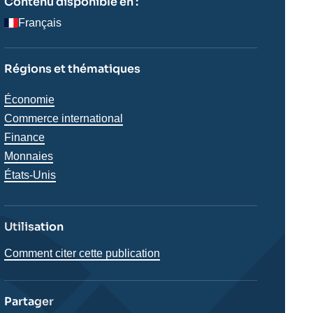
Contenu disponible en :
Français
Régions et thématiques
Thématiques
Économie
analyses
Commerce international
Finance
Monnaies
Régions
États-Unis
Utilisation
Comment citer cette publication
Partager