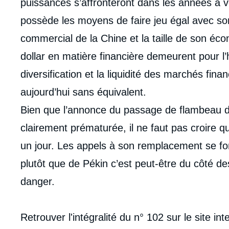
analyses
puissances s’affronteront dans les années à ve
possède les moyens de faire jeu égal avec so
commercial de la Chine et la taille de son éco
dollar en matière financière demeurent pour l’
diversification et la liquidité des marchés fin
aujourd’hui sans équivalent.
Bien que l’annonce du passage de flambeau du 
clairement prématurée, il ne faut pas croire q
un jour. Les appels à son remplacement se f
plutôt que de Pékin c’est peut-être du côté de
danger.
Imag
Retrouver l'intégralité du n° 102 sur le site in
de
couv