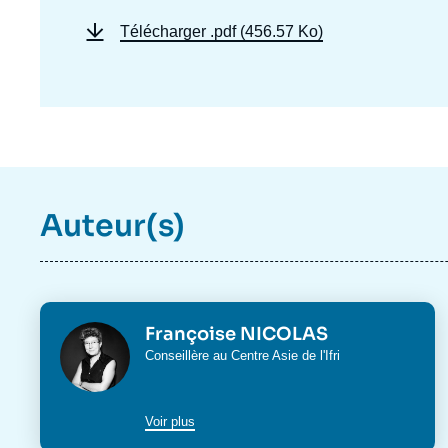
Télécharger
.pdf (456.57 Ko)
Auteur(s)
Photo
Françoise NICOLAS
Intitulé
Conseillère au
Centre Asie
de l'Ifri
du
poste
Voir plus