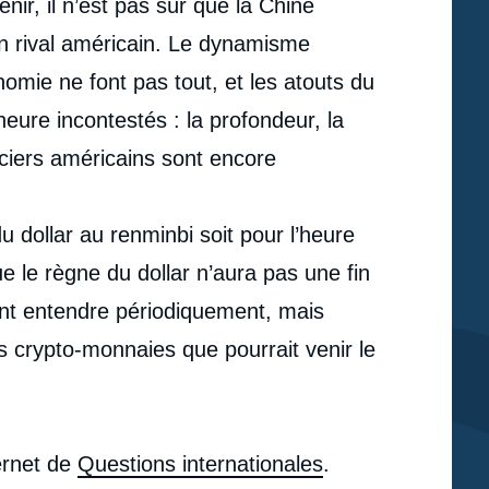
nir, il n’est pas sûr que la Chine
n rival américain. Le dynamisme
nomie ne font pas tout, et les atouts du
heure incontestés : la profondeur, la
anciers américains sont encore
dollar au renminbi soit pour l’heure
ue le règne du dollar n’aura pas une fin
ont entendre périodiquement, mais
s crypto-monnaies que pourrait venir le
e
ternet de
Questions internationales
.
Françoise NICOLAS, « Dollar contre renminbi :
erture