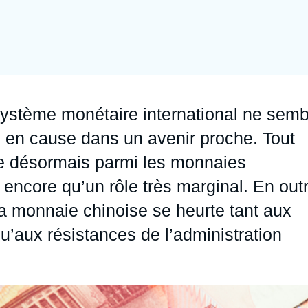
Ramses
Europe
R
S
Politique étrangère
Russie - Eurasie
D
T
Podcast
Afrique du Nord et Moyen-Orient
système monétaire international ne semb
 en cause dans un avenir proche. Tout
e désormais parmi les monnaies
e encore qu’un rôle très marginal. En out
la monnaie chinoise se heurte tant aux
qu’aux résistances de l’administration