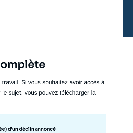
chronique (prématurée) d’un déclin annoncé »,
Articles, Ifri, 15 juillet 2020.
cation
Copier
 complète
travail. Si vous souhaitez avoir accès à
 le sujet, vous pouvez télécharger la
ée) d’un déclin annoncé