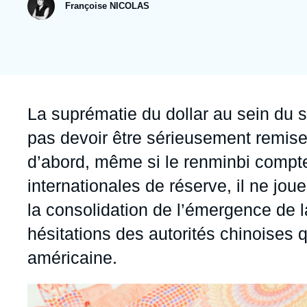
publication
Jeudi 17 septembre 2026 17:30
Françoise NICOLAS
Partenariats et réseaux
Intelligence artificielle
Nous soutenir en tant que professionnel
Guerre en Ukraine
OTAN
Accroche
La suprématie du dollar au sein du 
pas devoir être sérieusement remise
d’abord, même si le renminbi compt
internationales de réserve, il ne jou
la consolidation de l’émergence de 
hésitations des autorités chinoises 
américaine.
Image
principale