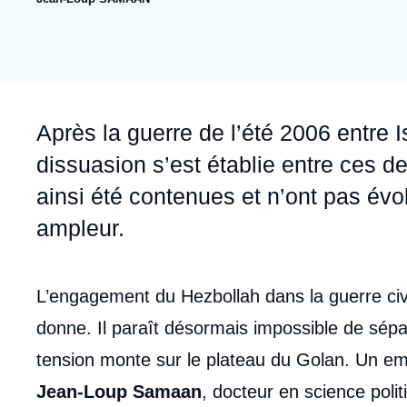
publication
Jeudi 17 septembre 2026 17:30
Partenariats et réseaux
Intelligence artificielle
Nous soutenir en tant que professionnel
Guerre en Ukraine
OTAN
Accroche
Après la guerre de l’été 2006 entre I
dissuasion s’est établie entre ces d
ainsi été contenues et n’ont pas év
ampleur.
Corps
L’engagement du Hezbollah dans la guerre ci
analyses
donne. Il paraît désormais impossible de sépare
tension monte sur le plateau du Golan. Un em
Jean-Loup Samaan
, docteur en science polit