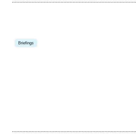
de
la
publi
Image
principale
Briefings