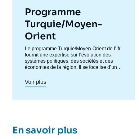
Programme
Turquie/Moyen-
Orient
Accroche
Le programme Turquie/Moyen-Orient de l’Ifri
centre
fournit une expertise sur l’évolution des
systèmes politiques, des sociétés et des
économies de la région. Il se focalise d’une
part sur les évolutions en Turquie et au
Levant (influences turque et iranienne,
Voir plus
risque de morcellement des États de la
région, recompositions diplomatiques), et
également au Maghreb (insertion du
Maghreb dans les circuits mondiaux,
relations politiques et économiques avec
l’Europe et avec l’Afrique sub-
saharienne…).
Imag
En savoir plus
de
couv