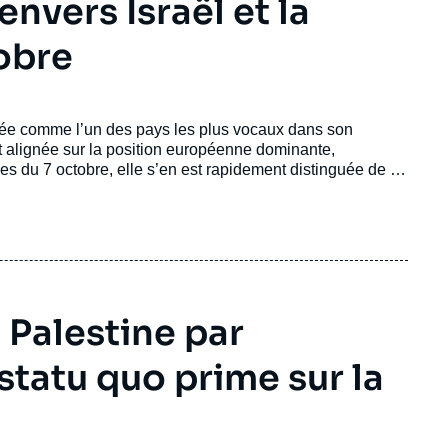
nvers Israël et la
tobre
ée comme l’un des pays les plus vocaux dans son
nt alignée sur la position européenne dominante,
ues du 7 octobre, elle s’en est rapidement distinguée de la
emettant en question, puis en condamnant, la conduite de
 Palestine par
e statu quo prime sur la