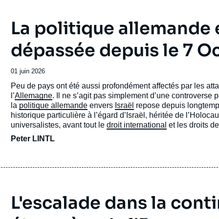
La politique allemande e
dépassée depuis le 7 O
Date
01 juin 2026
de
Accroche
Peu de pays ont été aussi profondément affectés par les att
publication
l’
Allemagne
. Il ne s’agit pas simplement d’une controverse p
la
politique allemande
envers
Israël
repose depuis longtemps
historique particulière à l’égard d’Israël, héritée de l’Hol
universalistes, avant tout le
droit international
et les droits d
Peter LINTL
L'escalade dans la contin