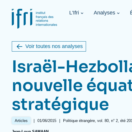
Aller
Panneau de gestion des cookies
au
Navigation
contenu
L'Ifri
Analyses
principale
principal
Image
1936-2026
de
étrangère
couverture
de
Voir toutes nos analyses
la
publication
Israël-Hezbolla
nouvelle équa
À propos de l'Ifri
Sujets phares
À venir
stratégique
À propos de l'Ifri
Recherches fréquentes
Message du Président
Iran
Image
Sur invitation
L'Ifri en bref
Proche-Orient
L'Ifri en bref
États-Unis
Au cœur des tempêtes. Présentation
|
Date
01/06/2015
|
Références
Politique étrangère, vol. 80, n° 2, été 20
Articles
du Ramses 2027
de
Think tank : notre définition
Proche-Orient
Jean-Loup SAMAAN