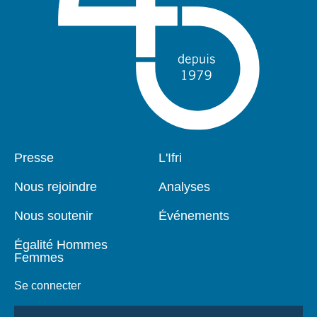
Pied
Presse
Navigation
L'Ifri
de
principale
page
Nous rejoindre
Analyses
Nous soutenir
Événements
Égalité Hommes
Femmes
Se connecter