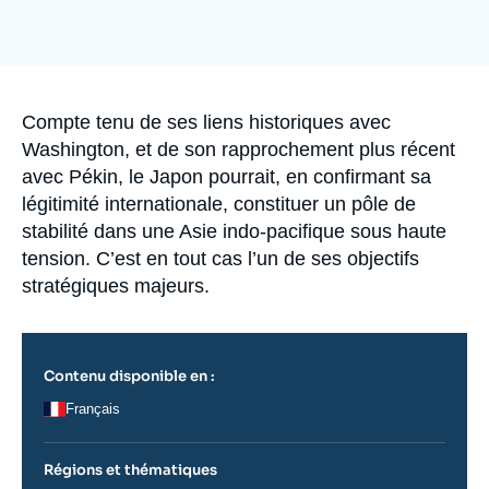
Se connecter
Image
de
couverture
Nous soutenir
de
la
publication
Accroche
Compte tenu de ses liens historiques avec
Washington, et de son rapprochement plus récent
avec Pékin, le Japon pourrait, en confirmant sa
légitimité internationale, constituer un pôle de
stabilité dans une Asie indo-pacifique sous haute
tension. C’est en tout cas l’un de ses objectifs
stratégiques majeurs.
Contenu disponible en :
Français
Régions et thématiques