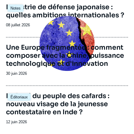
Image
Industrie de défense japonaise :
Notes
principale
quelles ambitions internationales ?
Image
principale
Date
08 juillet 2026
de
publication
Une Europe fragmentée : comment
composer avec la Chine, puissance
technologique et d'innovation
Date
30 juin 2026
de
publication
Image
Le Parti du peuple des cafards :
Éditoriaux
principale
nouveau visage de la jeunesse
contestataire en Inde ?
Date
12 juin 2026
de
publication