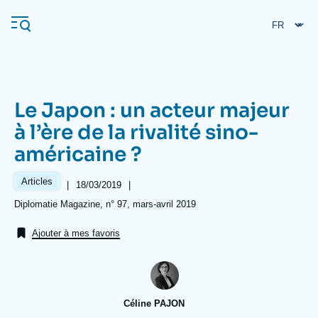
Aller
Panneau de gestion des cookies
au
contenu
principal
Le Japon : un acteur majeur
Navigation
à l’ère de la rivalité sino-
principale
américaine ?
L'Ifri
Articles
|
Date
18/03/2019
|
de
Analyses
Références
Diplomatie Magazine, n° 97, mars-avril 2019
publication
À propos de l'Ifri
Recherches fréquentes
Ajouter à mes favoris
Événements
L'Ifri en bref
Proche-Orient
Céline PAJON