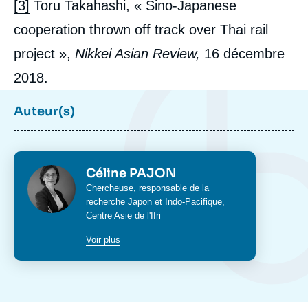
[3]
Toru Takahashi, « Sino-Japanese
cooperation thrown off track over Thai rail
project »,
Nikkei Asian Review,
16 décembre
2018.
Auteur(s)
Photo
Céline PAJON
Intitulé
Chercheuse, responsable de la
du
recherche Japon et Indo-Pacifique,
poste
Centre Asie
de l'Ifri
Voir plus