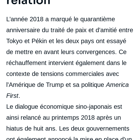
relation
Céline PAJON, « Le Japon : un acteur
L’année 2018 a marqué le quarantième
majeur à l’ère de la rivalité sino-américaine
? », Articles, Ifri, 18 mars 2019.
anniversaire du traité de paix et d’amitié entre
Copier
Tokyo et Pékin et les deux pays ont essayé
de mettre en avant leurs convergences. Ce
réchauffement intervient également dans le
contexte de tensions commerciales avec
l’Amérique de Trump et sa politique
America
First
.
Le dialogue économique sino-japonais est
ainsi relancé au printemps 2018 après un
hiatus de huit ans. Les deux gouvernements
ont également annoncé la mise en place d’un