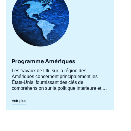
Programme Amériques
Accroche
Les travaux de l’Ifri sur la région des
centre
Amériques concernent principalement les
États-Unis, fournissant des clés de
compréhension sur la politique intérieure et la
société américaines afin de mieux
appréhender les évolutions de la politique
Voir plus
étrangère et de défense du pays ainsi les
questions transatlantiques et commerciales.
Un axe spécifique sur l’Amérique latine créé
en 2023 permet de structurer une recherche
plus active sur cette région. Un
axe de