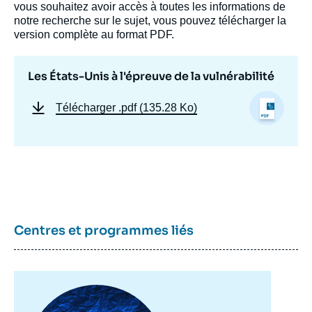
vous souhaitez avoir accès à toutes les informations de
notre recherche sur le sujet, vous pouvez télécharger la
version complète au format PDF.
Les États-Unis à l'épreuve de la vulnérabilité
Télécharger
.pdf (135.28 Ko)
Jacques BELTRAN, Guillaume
Centres et programmes liés
PARMENTIER, « Les États-Unis à l'épreuve
de la vulnérabilité », Articles, Ifri, 30
décembre 2001.
Copier
Image
principale