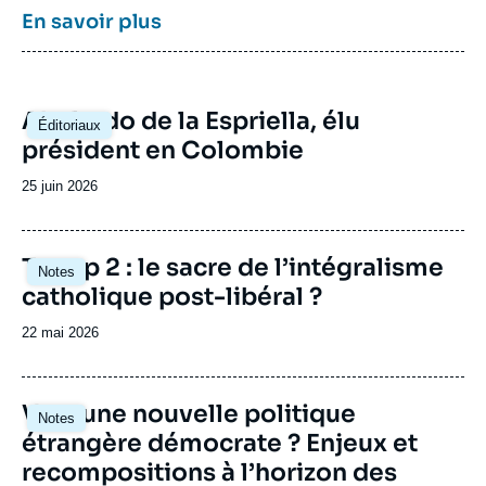
recherche sur le Canada
a été actif en 2015 et
En savoir plus
en 2016, dont les archives restent
accessibles.
Image
Abelardo de la Espriella, élu
Éditoriaux
principale
président en Colombie
Date
25 juin 2026
de
publication
Image
Trump 2 : le sacre de l’intégralisme
Notes
principale
catholique post-libéral ?
Date
22 mai 2026
de
publication
Image
Vers une nouvelle politique
Notes
principale
étrangère démocrate ? Enjeux et
recompositions à l’horizon des