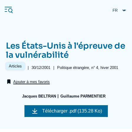
Aller
Panneau de gestion des cookies
au
contenu
principal
Les États-Unis à l'épreuve de
Navigation
la vulnérabilité
principale
L'Ifri
Articles
|
Date
30/12/2001
|
Références
Politique étrangère, n° 4, hiver 2001
de
publication
Ajouter à mes favoris
Analyses
À propos de l'Ifri
Recherches fréquentes
Jacques BELTRAN
Guillaume PARMENTIER
Événements
L'Ifri en bref
Proche-Orient
Télécharger
.pdf (135.28 Ko)