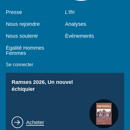
Pied
Presse
Navigation
L'Ifri
de
principale
page
Nous rejoindre
Analyses
Nous soutenir
Événements
Égalité Hommes
Femmes
Se connecter
Titre
Ramses 2026, Un nouvel
échiquier
Lien
Acheter