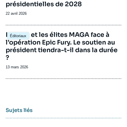
présidentielles de 2028
Date
22 avril 2026
de
publication
Image
La base et les élites MAGA face à
Éditoriaux
principale
l’opération Epic Fury. Le soutien au
président tiendra-t-il dans la durée
?
Date
13 mars 2026
de
publication
Sujets liés