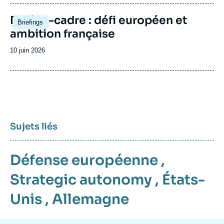
publication
Image
Nation-cadre : défi européen et
Briefings
principale
ambition française
Date
10 juin 2026
de
publication
Sujets liés
Défense européenne
,
Strategic autonomy
,
États-
Unis
,
Allemagne