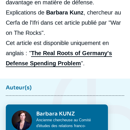
davantage en matière de défense.
Explications de
Barbara Kunz
, chercheur au
Cerfa de l'Ifri dans cet article publié par "War
on The Rocks".
Cet article est disponible uniquement en
anglais : "
The Real Roots of Germany's
Defense Spending Problem
".
Auteur(s)
Photo
Barbara KUNZ
Intitulé
Ancienne chercheuse au Comité
du
d'études des relations franco-