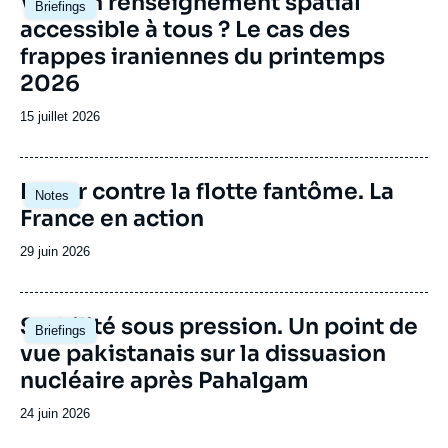
Vers un renseignement spatial
Briefings
principale
accessible à tous ? Le cas des
frappes iraniennes du printemps
2026
Date
15 juillet 2026
de
publication
Image
Lutter contre la flotte fantôme. La
Notes
principale
France en action
Date
29 juin 2026
de
publication
Image
Stabilité sous pression. Un point de
Briefings
principale
vue pakistanais sur la dissuasion
nucléaire après Pahalgam
Date
24 juin 2026
de