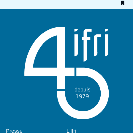
Pied
Presse
Navigation
L'Ifri