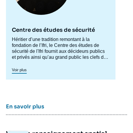
Centre des études de sécurité
Accroche
Héritier d’une tradition remontant à la
centre
fondation de l’Ifri, le Centre des études de
sécurité de l'Ifri fournit aux décideurs publics
et privés ainsi qu’au grand public les clefs de
compréhension des rapports de force et des
modes de conflictualité contemporains et à
Voir plus
venir. Par son positionnement à la jointure du
politique et de l’opérationnel, la crédibilité de
son équipe civilo-militaire et la diffusion large
de ses publications en français et en anglais,
le Centre des études de sécurité constitue
dans le paysage français des
think tanks
un
En savoir plus
pôle unique de recherche et d’influence sur le
débat de défense national et international.
Image