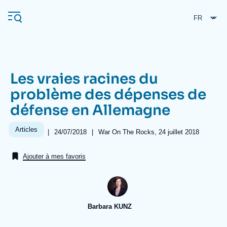
Aller
Panneau de gestion des cookies
au
contenu
principal
Les vraies racines du
Navigation
problème des dépenses de
principale
défense en Allemagne
L'Ifri
Articles
|
Date
24/07/2018
|
Références
War On The Rocks, 24 juillet 2018
de
Analyses
publication
Ajouter à mes favoris
À propos de l'Ifri
Recherches fréquentes
Événements
L'Ifri en bref
Proche-Orient
Barbara KUNZ
Image