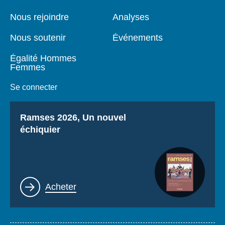
de
principale
page
Nous rejoindre
Analyses
Nous soutenir
Événements
Égalité Hommes
Femmes
Se connecter
Titre
Ramses 2026, Un nouvel
échiquier
Lien
Acheter