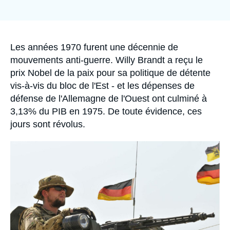
Se connecter
de
couverture
de
Nous soutenir
la
publication
Accroche
Les années 1970 furent une décennie de
mouvements anti-guerre. Willy Brandt a reçu le
prix Nobel de la paix pour sa politique de détente
vis-à-vis du bloc de l'Est - et les dépenses de
défense de l'Allemagne de l'Ouest ont culminé à
3,13% du PIB en 1975. De toute évidence, ces
jours sont révolus.
Image
principale