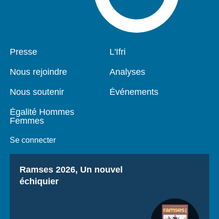
Pied
Presse
Navigation
L'Ifri
de
principale
page
Nous rejoindre
Analyses
Nous soutenir
Événements
Égalité Hommes
Femmes
Se connecter
Titre
Ramses 2026, Un nouvel
échiquier