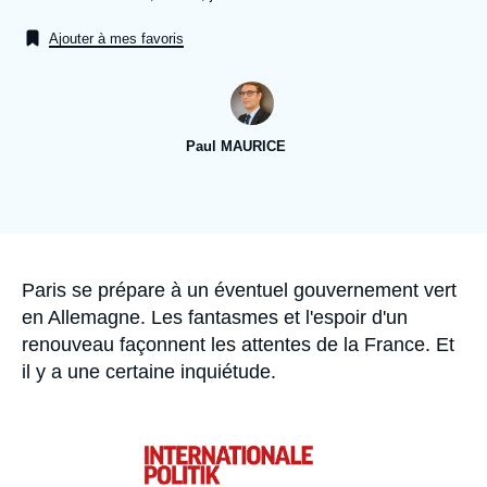
Se connecter
publication
Ajouter à mes favoris
Nous soutenir
Paul MAURICE
Image
de
couverture
de
la
publication
Accroche
Paris se prépare à un éventuel gouvernement vert
en Allemagne. Les fantasmes et l'espoir d'un
renouveau façonnent les attentes de la France. Et
il y a une certaine inquiétude.
Image
principale