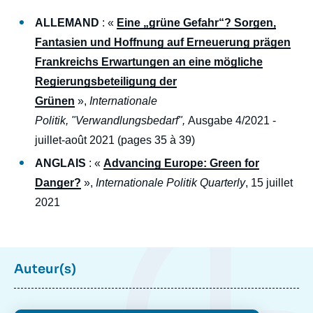
ALLEMAND
: «
Eine „grüne Gefahr“? Sorgen,
Fantasien und Hoffnung auf Erneuerung prägen
Frankreichs Erwartungen an eine mögliche
Regierungsbeteiligung der
Grünen
»,
Internationale
Politik, "Verwandlungsbedarf",
Ausgabe 4/2021 -
juillet-août 2021 (pages 35 à 39)
Image
ANGLAIS
: «
Advancing Europe: Green for
de
Danger?
»,
Internationale Politik Quarterly
, 15 juillet
couverture
de
2021
la
publication
Auteur(s)
Paul MAURICE, « « Un péril vert » ? Les
attentes françaises face à la possible
participation des Verts au futur