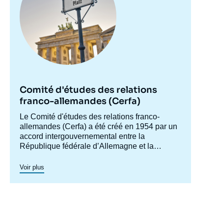
Comité d'études des relations
franco-allemandes (Cerfa)
Accroche
Le Comité d'études des relations franco-
centre
allemandes (Cerfa) a été créé en 1954 par un
accord intergouvernemental entre la
République fédérale d’Allemagne et la
France, afin de mieux faire connaître
l'Allemagne en France et analyser les
Voir plus
relations franco-allemandes y compris dans
leurs dimensions européennes et
internationales. Dans ses conférences et
séminaires, qui réunissent experts,
responsables politiques, hauts décideurs et