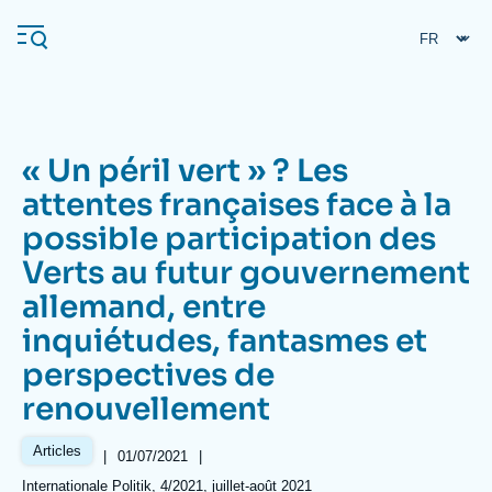
Aller
Panneau de gestion des cookies
au
contenu
principal
« Un péril vert » ? Les
Navigation
attentes françaises face à la
principale
possible participation des
L'Ifri
Verts au futur gouvernement
allemand, entre
Analyses
inquiétudes, fantasmes et
À propos de l'Ifri
Recherches fréquentes
perspectives de
Événements
L'Ifri en bref
Proche-Orient
renouvellement
Articles
|
Date
01/07/2021
|
de
Références
Internationale Politik, 4/2021, juillet-août 2021