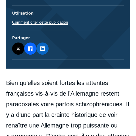
Utilisation
Comment citer cette publication
Partager
Corps
Bien qu’elles soient fortes les attentes
analyses
françaises vis-à-vis de l’Allemagne restent
paradoxales voire parfois schizophréniques. Il
y a d’une part la crainte historique de voir
renaître une Allemagne trop puissante ou
« arrogante ». D’autre part, il y a des attentes