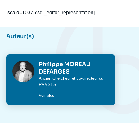
[scald=10375:sdl_editor_representation]
Auteur(s)
Photo
Philippe MOREAU
DEFARGES
Intitulé
Ancien Chercheur et co-directeur du
du
RAMSES
poste
Voir plus