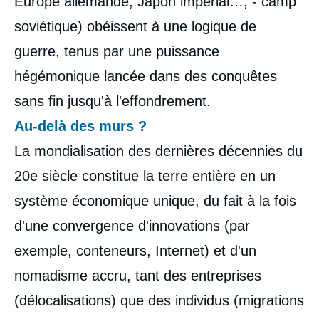
Europe allemande, Japon impérial…, - camp
soviétique) obéissent à une logique de
guerre, tenus par une puissance
hégémonique lancée dans des conquêtes
sans fin jusqu'à l'effondrement.
Philippe MOREAU DEFARGES, « Un retour
Au-delà des murs ?
des frontières ? », Articles, Ifri, 15 février
2017.
La mondialisation des dernières décennies du
Copier
20e siècle constitue la terre entière en un
système économique unique, du fait à la fois
d'une convergence d'innovations (par
exemple, conteneurs, Internet) et d'un
nomadisme accru, tant des entreprises
(délocalisations) que des individus (migrations