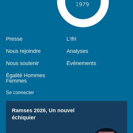
Pied
Presse
Navigation
L'Ifri
de
principale
page
Nous rejoindre
Analyses
Nous soutenir
Événements
Égalité Hommes
Femmes
Se connecter
Titre
Ramses 2026, Un nouvel
échiquier