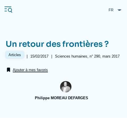
Aller
Panneau de gestion des cookies
au
contenu
principal
Un retour des frontières ?
Navigation
principale
Articles
|
Date
15/02/2017
|
Références
Sciences humaines, n° 290, mars 2017
L'Ifri
de
publication
Ajouter à mes favoris
Analyses
À propos de l'Ifri
Recherches fréquentes
Philippe MOREAU DEFARGES
Événements
L'Ifri en bref
Proche-Orient