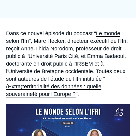
Se connecter
Nous soutenir
Accroche
Dans ce nouvel épisode du podcast "
Le monde
selon l'Ifri
",
Marc Hecker
, directeur exécutif de l'Ifri,
reçoit Anne-Thida Norodom, professeur de droit
public à l'Université Paris Cité, et Emma Badaoui,
doctorante en droit public à l'IRSEM et à
l'Université de Bretagne occidentale. Toutes deux
sont auteures de l'étude de l'Ifri intitulée "
(Extra)territorialité des données : quelle
souveraineté pour l'Europe ?
".
Image
principale
médiatique