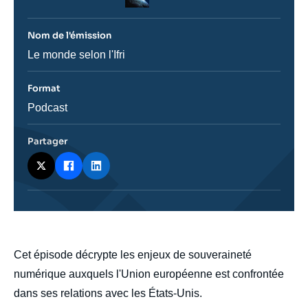
du
journal,
revue
Nom de l'émission
ou
émission
Nom
Le monde selon l'Ifri
de
l'émission
Format
Catégorie
Podcast
journalistique
Partager
body
Cet épisode décrypte les enjeux de souveraineté
numérique auxquels l'Union européenne est confrontée
dans ses relations avec les États-Unis.