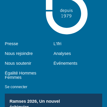
Pied
Presse
Navigation
L'Ifri
de
principale
page
Nous rejoindre
Analyses
Nous soutenir
Événements
Égalité Hommes
Femmes
Se connecter
Titre
Ramses 2026, Un nouvel