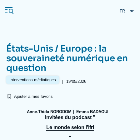
Aller
Panneau de gestion des cookies
au
contenu
principal
États-Unis / Europe : la
Navigation
souveraineté numérique en
principale
question
L'Ifri
Interventions médiatiques
|
19/05/2026
Analyses
Ajouter à mes favoris
À propos de l'Ifri
Recherches fréquentes
Événements
L'Ifri en bref
Proche-Orient
Anne-Thida NORODOM
Emma BADAOUI
invitées du podcast "
Le monde selon l'Ifri
"