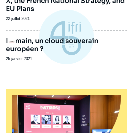
X, the French National Strategy, and
EU Plans
Date
22 juillet 2021
de
publication
Demain, un cloud souverain
Logo
européen ?
25 janvier 2021
—