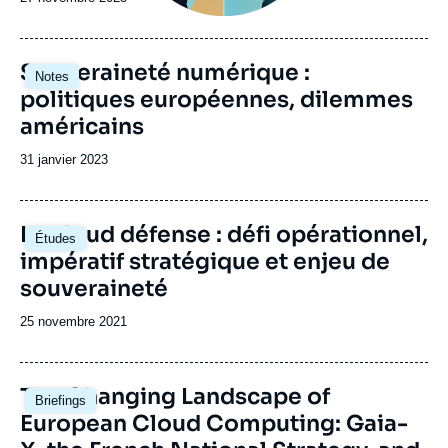
Image
Souveraineté numérique :
Notes
principale
politiques européennes, dilemmes
américains
Date
31 janvier 2023
de
publication
Image
Le cloud défense : défi opérationnel,
Études
principale
impératif stratégique et enjeu de
souveraineté
Date
25 novembre 2021
de
publication
Image
The Changing Landscape of
Briefings
principale
European Cloud Computing: Gaia-