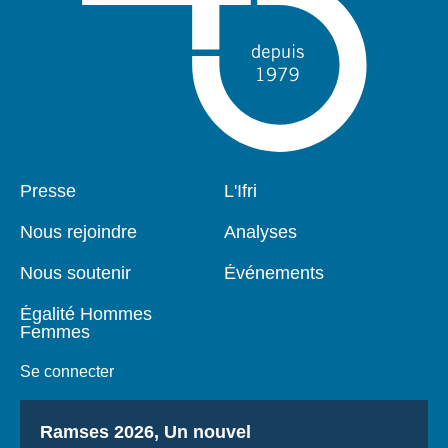
Pied
Presse
Navigation
L'Ifri
de
principale
page
Nous rejoindre
Analyses
Nous soutenir
Événements
Égalité Hommes
Femmes
Se connecter
Titre
Ramses 2026, Un nouvel