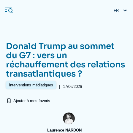
Aller
Panneau de gestion des cookies
au
contenu
principal
Donald Trump au sommet
Navigation
du G7 : vers un
principale
réchauffement des relations
L'Ifri
transatlantiques ?
Analyses
Interventions médiatiques
|
17/06/2026
À propos de l'Ifri
Recherches fréquentes
Ajouter à mes favoris
Événements
L'Ifri en bref
Proche-Orient
Laurence NARDON