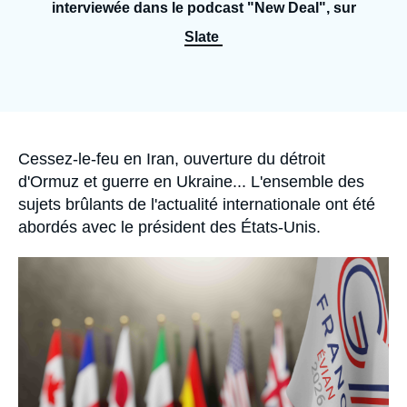
Se connecter
interviewée dans le podcast "New Deal", sur
Slate
Nous soutenir
Accroche
Cessez-le-feu en Iran, ouverture du détroit
d'Ormuz et guerre en Ukraine... L'ensemble des
sujets brûlants de l'actualité internationale ont été
abordés avec le président des États-Unis.
Image
principale
médiatique