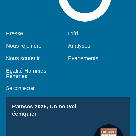
Pied
Presse
Navigation
L'Ifri
de
principale
page
Nous rejoindre
Analyses
Nous soutenir
Événements
Égalité Hommes
Femmes
Se connecter
Titre
Ramses 2026, Un nouvel
échiquier