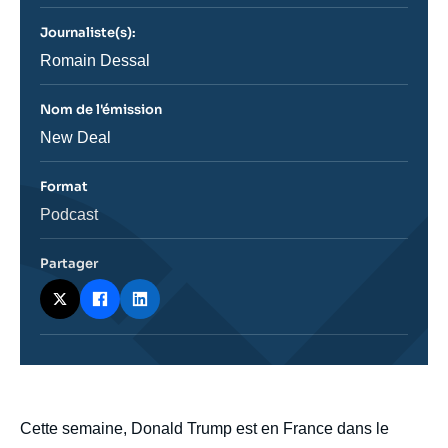
journal,
revue
Journaliste(s):
ou
émission
Journaliste
Romain Dessal
Nom de l'émission
Nom
New Deal
de
l'émission
Format
Catégorie
Podcast
journalistique
Partager
body
Cette semaine, Donald Trump est en France dans le