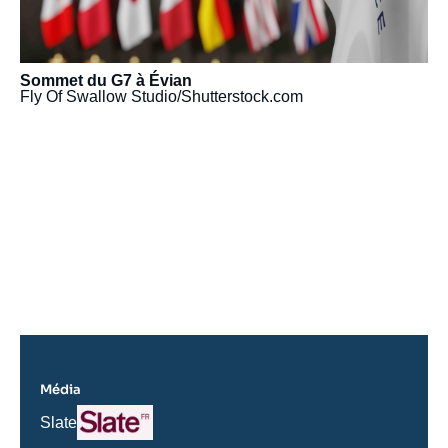
Sommet du G7 à Évian
Fly Of Swallow Studio/Shutterstock.com
URL
de
Spotify
Média
Logo
Nom
Slate
du