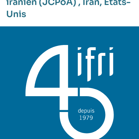
iranien (JCPoA)
,
Iran
,
États-
Unis