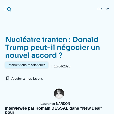
Aller
Panneau de gestion des cookies
au
contenu
principal
Nucléaire iranien : Donald
Navigation
Trump peut-il négocier un
principale
nouvel accord ?
L'Ifri
Interventions médiatiques
|
16/04/2025
Analyses
Ajouter à mes favoris
À propos de l'Ifri
Recherches fréquentes
Événements
L'Ifri en bref
Proche-Orient
Laurence NARDON
interviewée par Romain DESSAL dans "New Deal"
pour