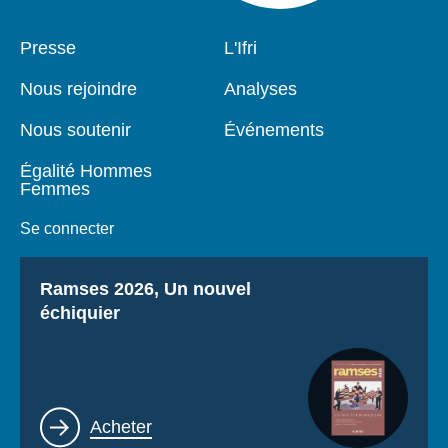
Pied
Presse
Navigation
L'Ifri
de
principale
page
Nous rejoindre
Analyses
Nous soutenir
Événements
Égalité Hommes
Femmes
Se connecter
Titre
Ramses 2026, Un nouvel
échiquier
Lien
Acheter