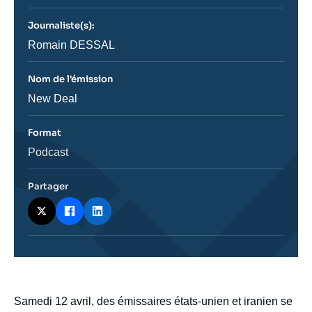
journal,
revue
Journaliste(s):
ou
émission
Journaliste
Romain DESSAL
Nom de l'émission
Nom
New Deal
de
l'émission
Format
Catégorie
Podcast
journalistique
Partager
body
Samedi 12 avril, des émissaires états-unien et iranien se