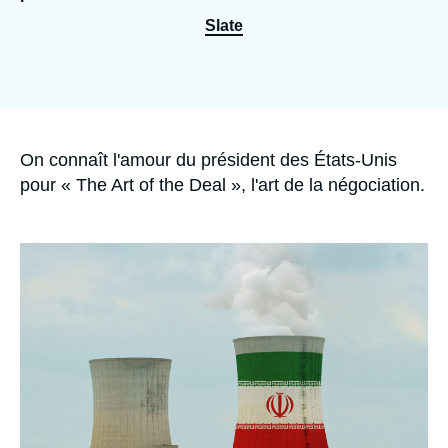
Se connecter
Slate
Nous soutenir
Accroche
On connaît l'amour du président des États-Unis
pour «
The Art of the Deal
», l'art de la négociation.
Image
principale
médiatique