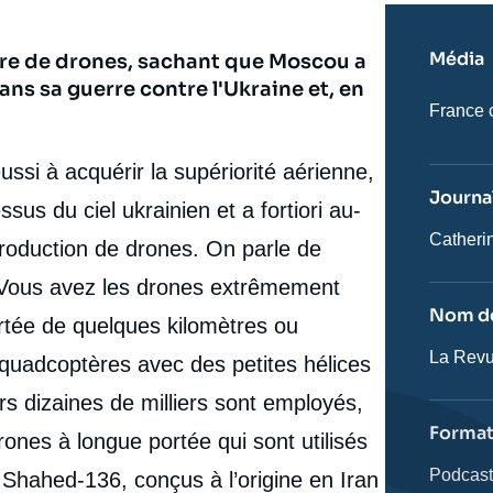
Média
ère de drones, sachant que Moscou a
ans sa guerre contre l'Ukraine et, en
Nom
France 
du
journal,
revue
ssi à acquérir la supériorité aérienne,
ou
Journal
émissio
us du ciel ukrainien et a fortiori au-
Journali
Catheri
production de drones. On parle de
s. Vous avez les drones extrêmement
Nom de
ortée de quelques kilomètres ou
Nom
La Revu
 quadcoptères avec des petites hélices
de
l'émissi
rs dizaines de milliers sont employés,
Forma
ones à longue portée qui sont utilisés
Catégor
Podcas
Shahed-136, conçus à l’origine en Iran
journali