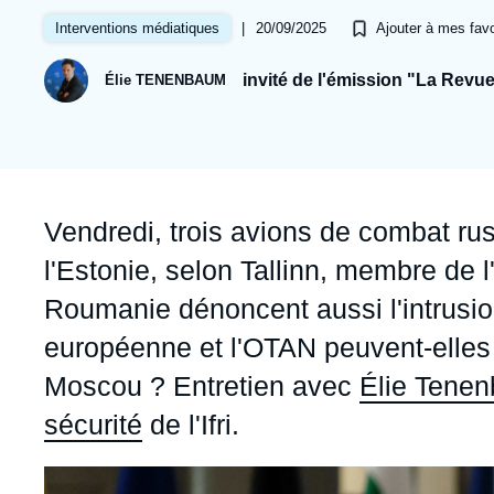
Jeudi 17 septembre 2026 17:30
Partenariats et réseaux
Intelligence artificielle
|
20/09/2025
Interventions médiatiques
Ajouter à mes favo
Nous soutenir en tant que professionnel
Guerre en Ukraine
invité de l'émission "La Revue
Élie TENENBAUM
OTAN
Accroche
Vendredi, trois avions de combat ru
l'Estonie, selon Tallinn, membre de 
Roumanie dénoncent aussi l'intrusi
européenne et l'OTAN peuvent-elles
Moscou ? Entretien avec
Élie Tene
sécurité
de l'Ifri.
Image
principale