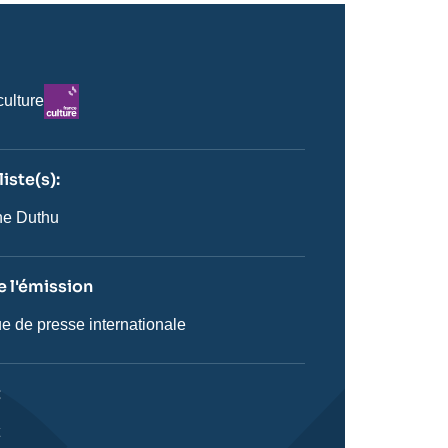
Logo
culture
iste(s):
n
ste
ne Duthu
 l'émission
e de presse internationale
on
t
ie
t
stique