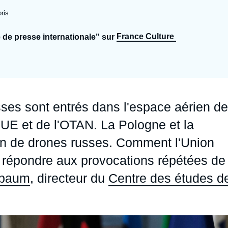
Ramses
Europe
R
S
ris
Politique étrangère
Russie - Eurasie
D
T
France Culture
 de presse internationale" sur
Podcast
Afrique du Nord et Moyen-Orient
sses sont entrés dans l'espace aérien de
l'UE et de l'OTAN. La Pologne et la
on de drones russes. Comment l'Union
 répondre aux provocations répétées de
nbaum
, directeur du
Centre des études d