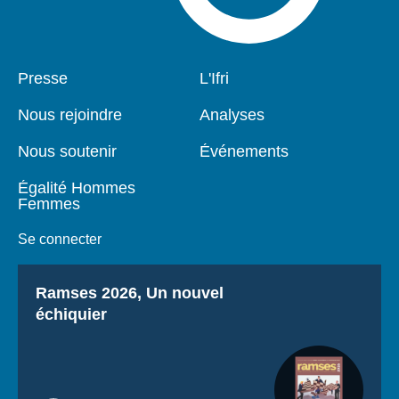
Pied
Presse
Navigation
L'Ifri
de
principale
page
Nous rejoindre
Analyses
Nous soutenir
Événements
Égalité Hommes
Femmes
Se connecter
Titre
Ramses 2026, Un nouvel
échiquier