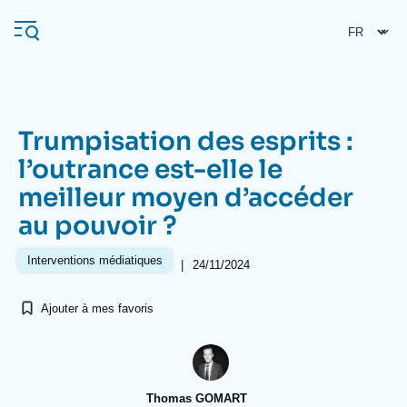
Aller
Panneau de gestion des cookies
au
contenu
principal
Trumpisation des esprits :
Navigation
l’outrance est-elle le
principale
meilleur moyen d’accéder
L'Ifri
au pouvoir ?
Analyses
Interventions médiatiques
|
24/11/2024
À propos de l'Ifri
Recherches fréquentes
Ajouter à mes favoris
Événements
L'Ifri en bref
Proche-Orient
Thomas GOMART