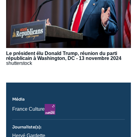
Le président élu Donald Trump, réunion du parti
républicain à Washington, DC - 13 novembre 2024
shutterstock
Média
Logo
Nom
France Culture
du
journal,
revue
Journaliste(s):
ou
émission
Journaliste
Hervé Gardette