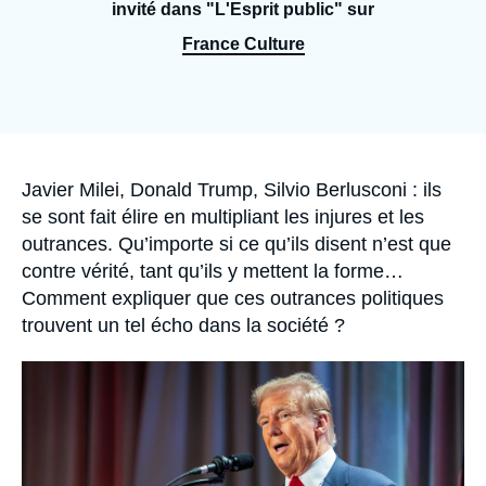
Se connecter
invité dans "L'Esprit public" sur
France Culture
Nous soutenir
Accroche
Javier Milei, Donald Trump, Silvio Berlusconi : ils
se sont fait élire en multipliant les injures et les
outrances. Qu’importe si ce qu’ils disent n’est que
contre vérité, tant qu’ils y mettent la forme…
Comment expliquer que ces outrances politiques
trouvent un tel écho dans la société ?
Image
principale
médiatique