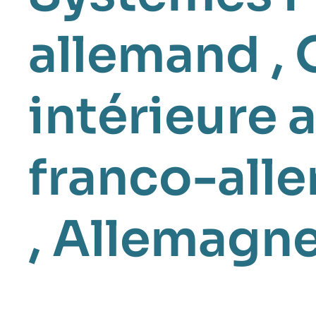
allemand
,
intérieure 
franco-all
,
Allemagn