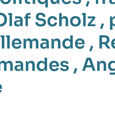
Olaf Scholz
,
allemande
,
R
emandes
,
Ang
e