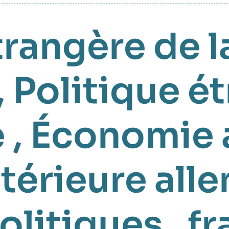
trangère de l
,
Politique é
e
,
Économie 
ntérieure al
olitiques
,
fr