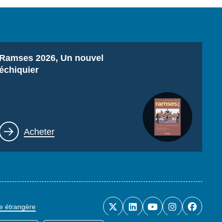
Titre
Ramses 2026, Un nouvel
échiquier
Lien
Acheter
ue étrangère