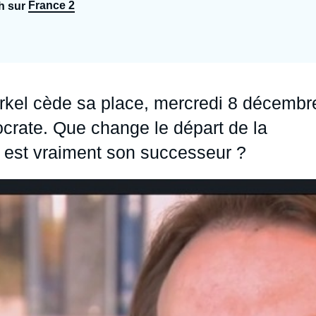
France 2
h sur
Ramses
Europe
R
S
Politique étrangère
Russie - Eurasie
D
T
Podcast
Afrique du Nord et Moyen-Orient
rkel cède sa place, mercredi 8 décembr
ocrate. Que change le départ de la
ui est vraiment son successeur ?