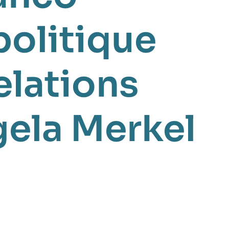
politique
elations
ela Merkel