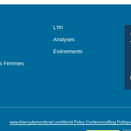
Navigation
L'Ifri
principale
Analyses
Événements
es Femmes
www.thierrydemontbrial.com
World Policy Conference
Blog Politiq