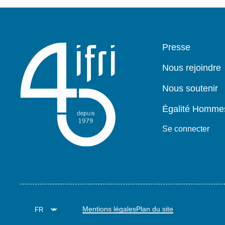
Pied
Presse
de
page
Nous rejoindre
Nous soutenir
Égalité Homm
Se connecter
Mentions légales
Plan du site