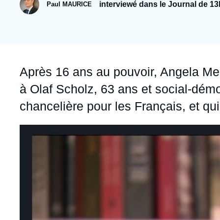
Jeudi 17 septembre 2026 17:30
interviewé dans le Journal de 13
Paul MAURICE
Partenariats et réseaux
Intelligence artificielle
Nous soutenir en tant que professionnel
Guerre en Ukraine
OTAN
Accroche
Après 16 ans au pouvoir, Angela Me
à Olaf Scholz, 63 ans et social-dém
chancelière pour les Français, et q
Image
principale
médiatique