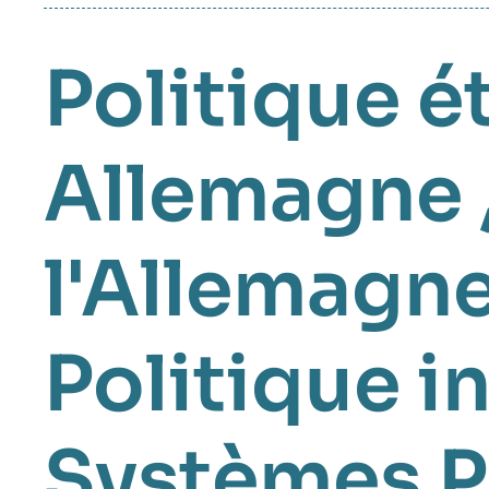
Politique é
Allemagne
l'Allemagn
Politique i
Systèmes P