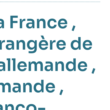
a France
,
trangère de
allemande
,
lemande
,
anco-