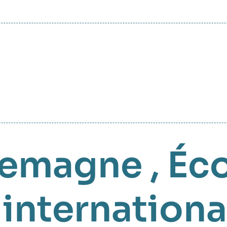
lemagne
,
Éc
nternationa