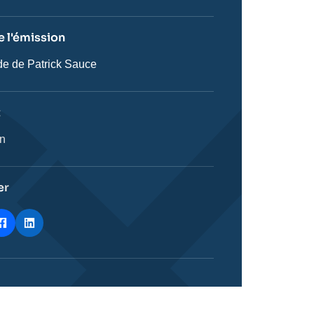
 l'émission
e de Patrick Sauce
on
t
ie
on
stique
er