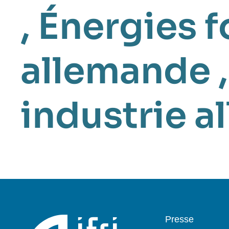
,
Énergies f
allemande
industrie 
Pied
Presse
de