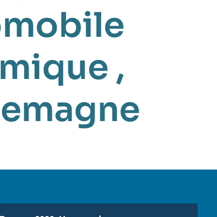
omobile
omique
,
lemagne