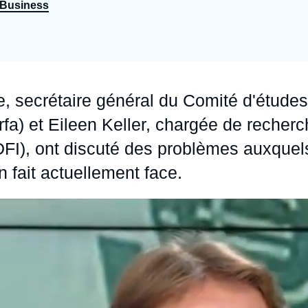
Business
Ramses
Europe
R
S
Politique étrangère
Russie - Eurasie
D
T
Podcast
Afrique du Nord et Moyen-Orient
e
, secrétaire général du Comité d'études
rfa) et
Eileen Keller
, chargée de recherc
DFI), ont discuté des problèmes auxquel
 fait actuellement face.