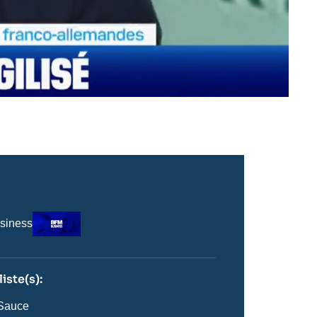
Logo
siness
iste(s):
n
ste
 Sauce