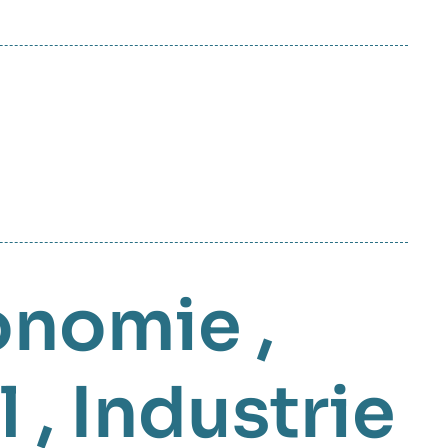
onomie
,
l
,
Industrie