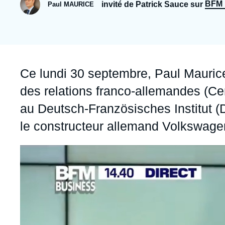
Jeudi 17 septembre 2026 17:30
BFM 
invité de Patrick Sauce sur
Paul MAURICE
Partenariats et réseaux
Intelligence artificielle
Nous soutenir en tant que professionnel
Guerre en Ukraine
OTAN
Accroche
Ce lundi 30 septembre,
Paul Mauric
des relations franco-allemandes (Ce
au Deutsch-Französisches Institut (
le constructeur allemand Volkswagen
Image
principale
médiatique