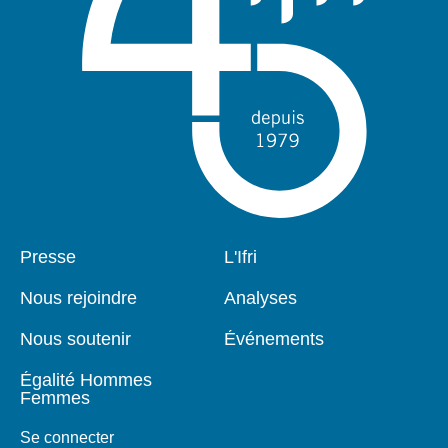
Pied
Presse
Navigation
L'Ifri
de
principale
page
Nous rejoindre
Analyses
Nous soutenir
Événements
Égalité Hommes
Femmes
Se connecter