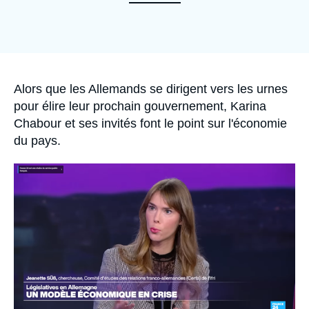
Se connecter
Nous soutenir
Accroche
Alors que les Allemands se dirigent vers les urnes
pour élire leur prochain gouvernement, Karina
Chabour et ses invités font le point sur l'économie
du pays.
Image
principale
médiatique