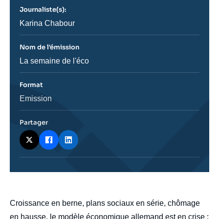
revue
Journaliste(s):
ou
émission
Journaliste
Karina Chabour
Nom de l'émission
Nom
La semaine de l'éco
de
l'émission
Format
Catégorie
Emission
journalistique
Partager
body
Croissance en berne, plans sociaux en série, chômage
en hausse, le modèle économique allemand est en crise :