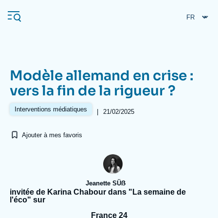
Aller
Panneau de gestion des cookies
au
contenu
principal
Modèle allemand en crise :
Navigation
vers la fin de la rigueur ?
principale
L'Ifri
Interventions médiatiques
|
21/02/2025
Ajouter à mes favoris
Analyses
À propos de l'Ifri
Recherches fréquentes
Événements
L'Ifri en bref
Proche-Orient
Jeanette SÜẞ
invitée de Karina Chabour dans "La semaine de
l'éco" sur
France 24