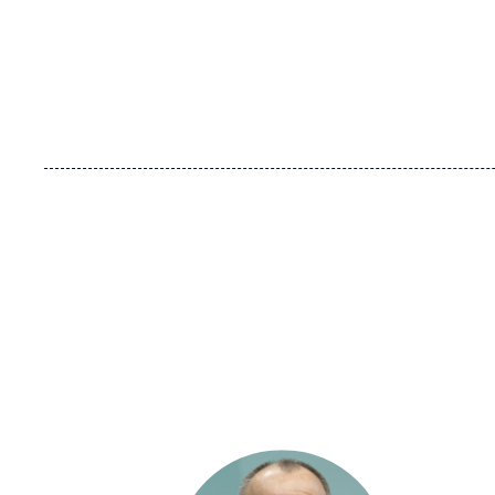
Image
principale
médiatique