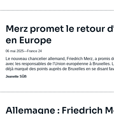
émission
Merz promet le retour 
en Europe
06 mai 2025
—
Nom
France 24
du
Accroche
Le nouveau chancelier allemand, Friedrich Merz, a promis d
journal,
avec les responsables de l'Union européenne à Bruxelles. L
revue
déjà marqué des points auprès de Bruxelles en se disant fav
ou
européennes pour permettre aux Etats de l'UE d'investir da
Jeanette SÜẞ
émission
Allemagne : Friedrich Mer