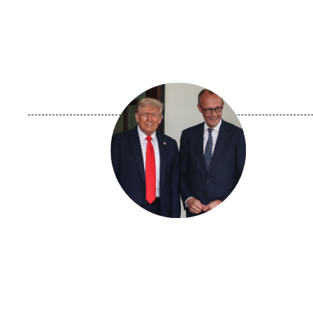
Image
principale