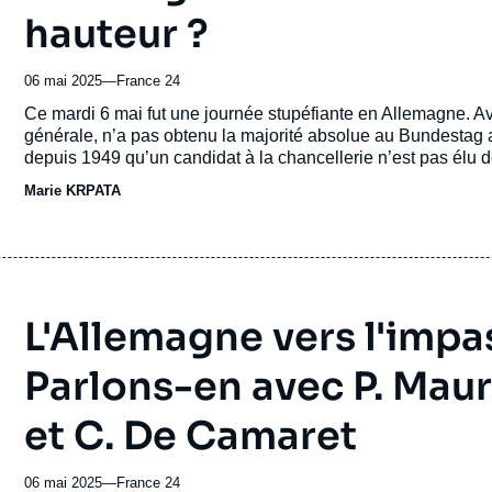
hauteur ?
06 mai 2025
—
Nom
France 24
du
Accroche
Ce mardi 6 mai fut une journée stupéfiante en Allemagne. Ave
journal,
générale, n’a pas obtenu la majorité absolue au Bundestag au
revue
depuis 1949 qu’un candidat à la chancellerie n’est pas élu d
ou
quelques heures plus tard et cette fois Friedrich Merz a été 
Marie KRPATA
émission
L'Allemagne vers l'impa
Parlons-en avec P. Maur
et C. De Camaret
06 mai 2025
—
Nom
France 24