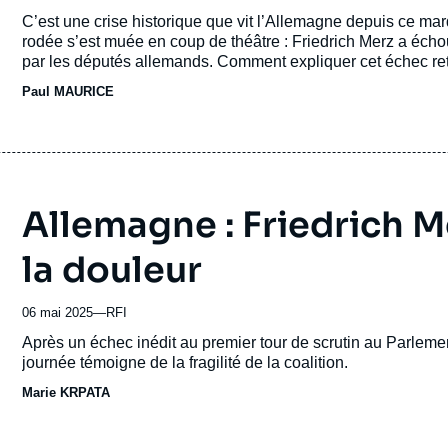
du
Accroche
C’est une crise historique que vit l’Allemagne depuis ce mard
journal,
rodée s’est muée en coup de théâtre : Friedrich Merz a échoué
revue
par les députés allemands. Comment expliquer cet échec ret
ou
Paul MAURICE
émission
Allemagne : Friedrich M
la douleur
06 mai 2025
—
Nom
RFI
du
Accroche
Après un échec inédit au premier tour de scrutin au Parlemen
journal,
journée témoigne de la fragilité de la coalition.
revue
Marie KRPATA
ou
émission