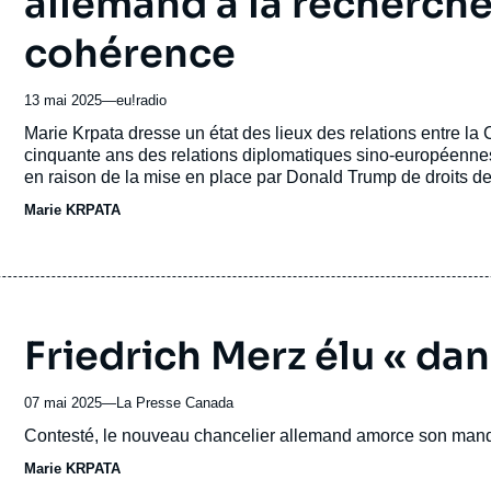
allemand à la recherch
cohérence
13 mai 2025
—
Nom
eu!radio
du
Accroche
Marie Krpata dresse un état des lieux des relations entre la 
journal,
cinquante ans des relations diplomatiques sino-européennes.
revue
en raison de la mise en place par Donald Trump de droits d
ou
européenne peut être tentée de se tourner vers la Chine.
Marie KRPATA
émission
Friedrich Merz élu « dan
07 mai 2025
—
Nom
La Presse Canada
du
Accroche
Contesté, le nouveau chancelier allemand amorce son manda
journal,
Marie KRPATA
revue
ou