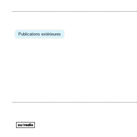
Image
principale
Publications extérieures
URL
Logo
de
Spotify