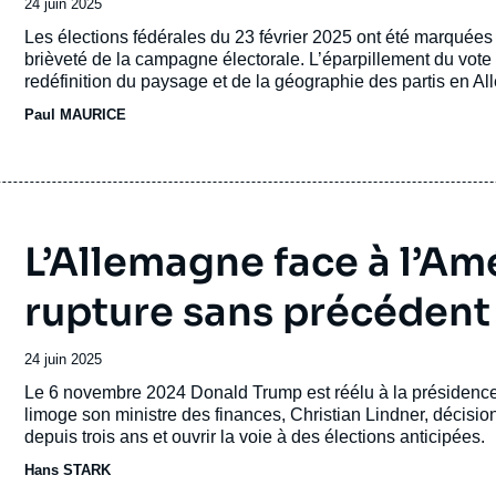
Date
24 juin 2025
de
Accroche
Les élections fédérales du 23 février 2025 ont été marquées p
publication
brièveté de la campagne électorale. L’éparpillement du vote e
redéfinition du paysage et de la géographie des partis en A
Paul MAURICE
L’Allemagne face à l’A
rupture sans précédent
Date
24 juin 2025
de
Accroche
Le 6 novembre 2024 Donald Trump est réélu à la présidence
publication
limoge son ministre des finances, Christian Lindner, décision 
depuis trois ans et ouvrir la voie à des élections anticipées.
Hans STARK