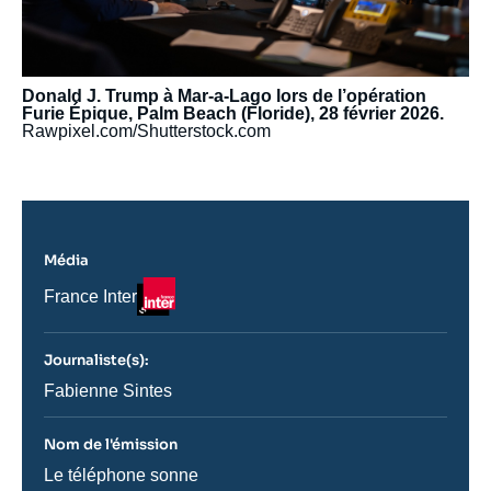
Donald J. Trump à Mar-a-Lago lors de l’opération
Furie Épique, Palm Beach (Floride), 28 février 2026.
Rawpixel.com/Shutterstock.com
Média
Logo
Nom
France Inter
du
journal,
revue
Journaliste(s):
ou
émission
Journaliste
Fabienne Sintes
Nom de l'émission
Nom
Le téléphone sonne