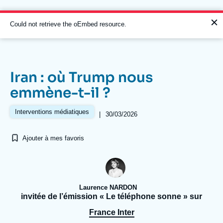
Aller
Panneau de gestion des cookies
au
contenu
Message
Could not retrieve the oEmbed resource.
principal
d'erreur
Iran : où Trump nous
Navigation
emmène-t-il ?
principale
L'Ifri
Interventions médiatiques
|
30/03/2026
Ajouter à mes favoris
Analyses
À propos de l'Ifri
Recherches fréquentes
Événements
L'Ifri en bref
Proche-Orient
Laurence NARDON
invitée de l’émission « Le téléphone sonne » sur
France Inter