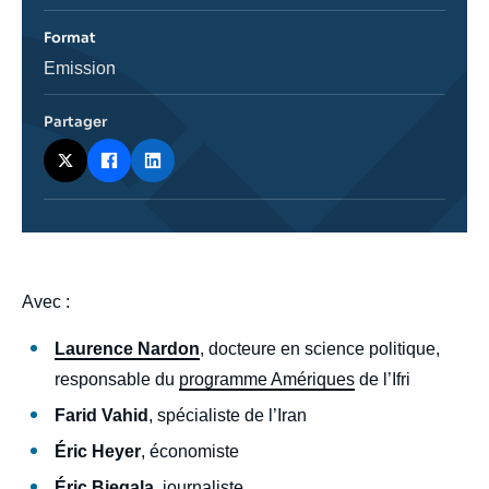
de
l'émission
Format
Catégorie
Emission
journalistique
Partager
body
Avec :
Laurence Nardon
, docteure en science politique,
responsable du
programme Amériques
de l’Ifri
Farid Vahid
, spécialiste de l’Iran
Éric Heyer
, économiste
Éric Biegala
, journaliste