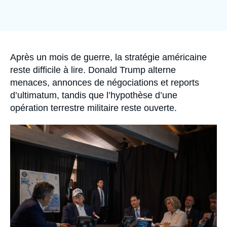
Se connecter
Nous soutenir
Accroche
Après un mois de guerre, la stratégie américaine
reste difficile à lire. Donald Trump alterne
menaces, annonces de négociations et reports
d’ultimatum, tandis que l’hypothèse d’une
opération terrestre militaire reste ouverte.
Image
principale
médiatique