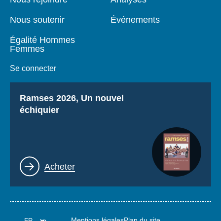
Nous soutenir
Événements
Égalité Hommes
Femmes
Se connecter
Titre
Ramses 2026, Un nouvel
échiquier
Lien
Acheter
Mentions légales
Plan du site