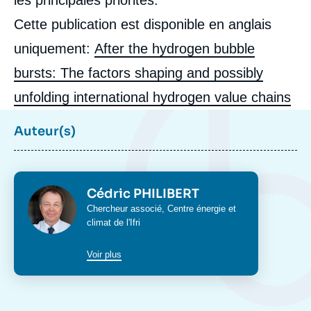
les principales priorités.
Cette publication est disponible en anglais
uniquement:
After the hydrogen bubble
bursts: The factors shaping and possibly
unfolding international hydrogen value chains
Auteur(s)
Image
de
couverture
de
Photo
Cédric PHILIBERT
la
publication
Intitulé
Chercheur associé,
Centre énergie et
du
climat
de l'Ifri
poste
Voir plus
Cédric PHILIBERT, « Après l'éclatement de
la bulle : les facteurs de développement des
chaînes de valeur internationales de
l'hydrogène », Briefings, Ifri, 17 septembre