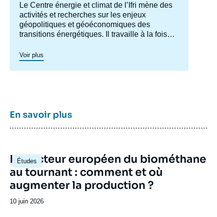
Accroche
Le Centre énergie et climat de l’Ifri mène des
centre
activités et recherches sur les enjeux
géopolitiques et géoéconomiques des
transitions énergétiques. Il travaille à la fois
sur les enjeux de sécurité énergétique, de
compétitivité, de maîtrise des chaînes de
Voir plus
valeur, et d'acceptabilité. Spécialisé dans
l’étude des politiques européennes de
l’énergie et du climat, et des marchés de
l’énergie en Europe et dans le monde, ses
travaux portent aussi sur les stratégies
énergétiques et climatiques des grandes
En savoir plus
puissances comme les Etats-Unis, la Chine
ou l’Inde. Il offre une expertise reconnue,
enrichie de collaborations internationales et
d'événements à Paris et à Bruxelles,
Image
Le secteur européen du biométhane
notamment.
Études
principale
au tournant : comment et où
augmenter la production ?
Date
10 juin 2026
de