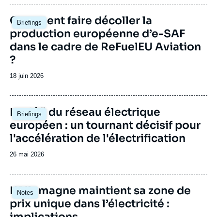
publication
Image
Comment faire décoller la
Briefings
principale
production européenne d’e-SAF
dans le cadre de ReFuelEU Aviation
?
Date
18 juin 2026
de
publication
Image
Le défi du réseau électrique
Briefings
principale
européen : un tournant décisif pour
l'accélération de l'électrification
Date
26 mai 2026
de
publication
Image
L’Allemagne maintient sa zone de
Notes
principale
prix unique dans l’électricité :
implications