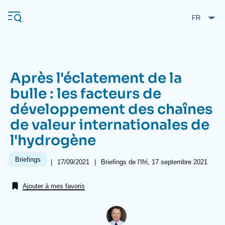
Aller
Panneau de gestion des cookies
au
contenu
principal
Après l'éclatement de la
Navigation
bulle : les facteurs de
principale
développement des chaînes
L'Ifri
de valeur internationales de
l'hydrogène
Analyses
À propos de l'Ifri
Recherches fréquentes
Briefings
|
Date
17/09/2021
|
Références
Briefings de l'Ifri, 17 septembre 2021
de
Événements
L'Ifri en bref
Proche-Orient
publication
Ajouter à mes favoris