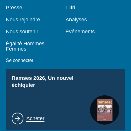
Pied
Presse
Navigation
L'Ifri
de
principale
page
Nous rejoindre
Analyses
Nous soutenir
Événements
Égalité Hommes
Femmes
Se connecter
Titre
Ramses 2026, Un nouvel
échiquier
Lien
Acheter