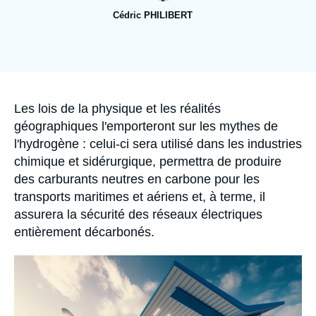
Se connecter
Cédric PHILIBERT
Nous soutenir
Image
de
couverture
de
la
publication
Accroche
Les lois de la physique et les réalités
géographiques l'emporteront sur les mythes de
l'hydrogène : celui-ci sera utilisé dans les industries
chimique et sidérurgique, permettra de produire
des carburants neutres en carbone pour les
transports maritimes et aériens et, à terme, il
assurera la sécurité des réseaux électriques
entièrement décarbonés.
Image
principale