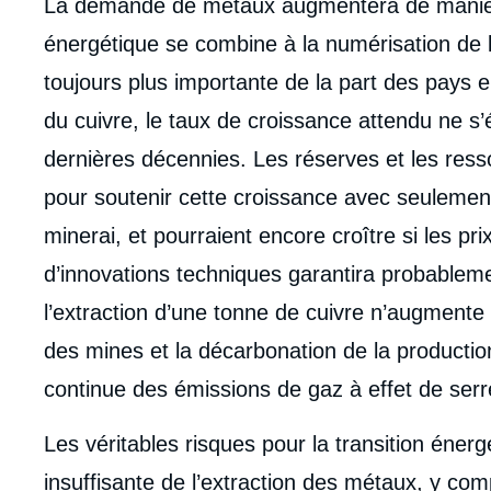
La demande de métaux augmentera de manière s
de
la
énergétique se combine à la numérisation de
publi
toujours plus importante de la part des pays
du cuivre, le taux de croissance attendu ne s
dernières décennies. Les réserves et les res
pour soutenir cette croissance avec seulement
minerai, et pourraient encore croître si les pr
d’innovations techniques garantira probablem
l’extraction d’une tonne de cuivre n’augmente p
des mines et la décarbonation de la production
continue des émissions de gaz à effet de serr
Les véritables risques pour la transition éner
insuffisante de l’extraction des métaux, y comp