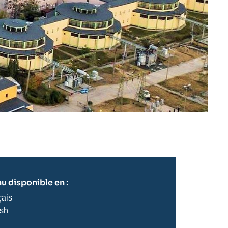
u disponible en :
çais
ish