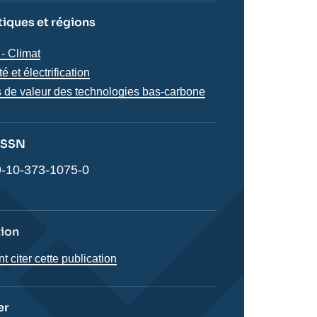
iques et régions
iques
- Climat
s
té et électrification
 de valeur des technologies bas-carbone
 ISSN
-10-373-1075-0
tion
citer cette publication
er