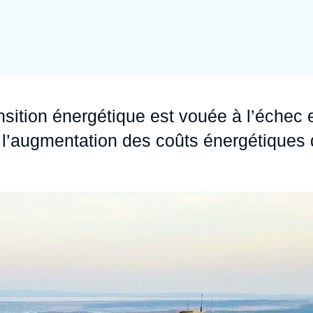
Ramses
Europe
R
S
Politique étrangère
Russie - Eurasie
D
T
Podcast
Afrique du Nord et Moyen-Orient
ansition énergétique est vouée à l’échec 
e l’augmentation des coûts énergétiques