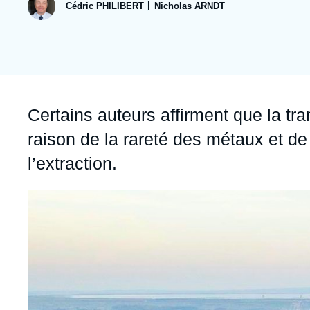
publication
Jeudi 17 septembre 2026 17:30
Cédric PHILIBERT
Nicholas ARNDT
Partenariats et réseaux
Intelligence artificielle
Nous soutenir en tant que professionnel
Guerre en Ukraine
OTAN
Accroche
Certains auteurs affirment que la tr
raison de la rareté des métaux et d
l’extraction.
Image
principale