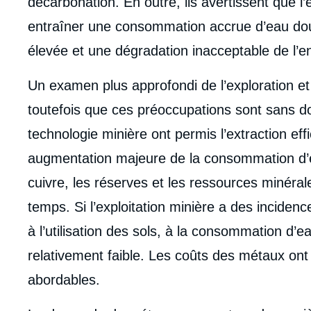
décarbonation. En outre, ils avertissent que l
entraîner une consommation accrue d’eau dou
élevée et une dégradation inacceptable de l’
Un examen plus approfondi de l’exploration et 
toutefois que ces préoccupations sont sans d
technologie minière ont permis l’extraction ef
augmentation majeure de la consommation d’én
cuivre, les réserves et les ressources minéral
temps. Si l’exploitation minière a des incidenc
à l’utilisation des sols, à la consommation d’ea
relativement faible. Les coûts des métaux on
abordables.
Imag
de
couv