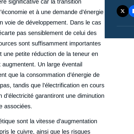
de l'offre de cuivre : le rôle crucial de la technologie »,
ignificative car la transition
Études, Ifri, 18 juin 2025.
 l’économie et à une demande d’énergie
cation
Copier
 en voie de développement. Dans le cas
’écarte pas sensiblement de celui des
sources sont suffisamment importantes
 une petite réduction de la teneur en
ix augmentent. Un large éventail
ent que la consommation d’énergie de
as, tandis que l’électrification en cours
 d’électricité garantiront une diminution
e associées.
gétique sont la vitesse d’augmentation
ris le cuivre, ainsi que les risques