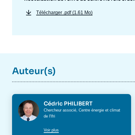
Télécharger
.pdf (1.61 Mo)
Auteur(s)
Photo
Cédric PHILIBERT
Intitulé
Chercheur associé,
Centre énergie et climat
du
de l'Ifri
poste
Voir plus