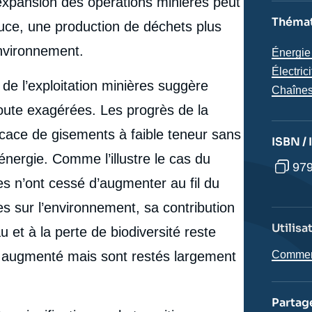
’expansion des opérations minières peut
Thémat
ce, une production de déchets plus
environnement.
Thémat
Énergie 
analyse
Électrici
de l’exploitation minières suggère
Chaînes
oute exagérées. Les progrès de la
ficace de gisements à faible teneur sans
ISBN /
ergie. Comme l’illustre le cas du
979
es n’ont cessé d’augmenter au fil du
es sur l’environnement, sa contribution
Utilisa
u et à la perte de biodiversité reste
t augmenté mais sont restés largement
Comment 
e
Cédric PHILIBERT, Nicholas ARNDT, « Réévaluation
Partag
erture