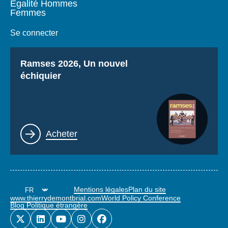
Égalité Hommes
Femmes
Se connecter
Titre
Ramses 2026, Un nouvel
échiquier
Lien
Acheter
Mentions légales
Plan du site
www.thierrydemontbrial.com
World Policy Conference
Blog Politique étrangère