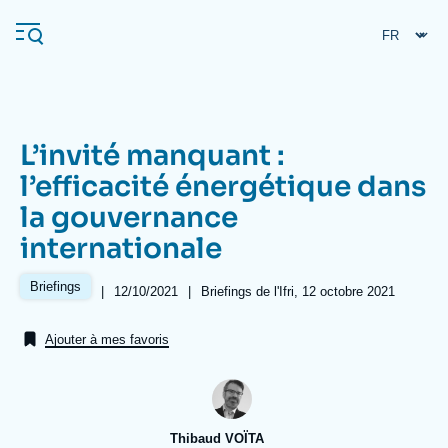
Aller
Panneau de gestion des cookies
au
contenu
principal
L’invité manquant :
Navigation
l’efficacité énergétique dans
principale
la gouvernance
L'Ifri
internationale
Analyses
Briefings
|
Date
12/10/2021
|
Références
Briefings de l'Ifri, 12 octobre 2021
de
À propos de l'Ifri
Recherches fréquentes
publication
Ajouter à mes favoris
Événements
L'Ifri en bref
Proche-Orient
Thibaud VOÏTA