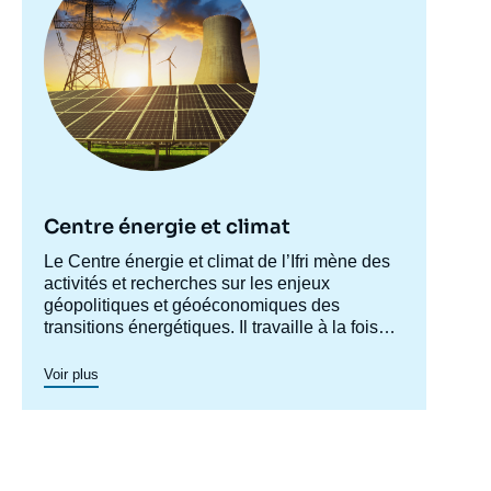
Centre énergie et climat
Accroche
Le Centre énergie et climat de l’Ifri mène des
centre
activités et recherches sur les enjeux
géopolitiques et géoéconomiques des
transitions énergétiques. Il travaille à la fois
sur les enjeux de sécurité énergétique, de
compétitivité, de maîtrise des chaînes de
Voir plus
valeur, et d'acceptabilité. Spécialisé dans
l’étude des politiques européennes de
l’énergie et du climat, et des marchés de
l’énergie en Europe et dans le monde, ses
travaux portent aussi sur les stratégies