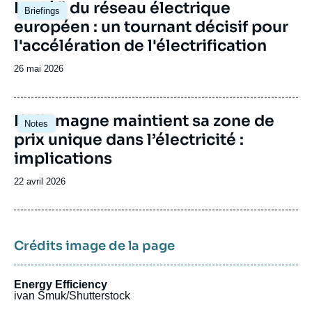
Image
Le défi du réseau électrique
Briefings
principale
européen : un tournant décisif pour
l'accélération de l'électrification
Date
26 mai 2026
de
publication
Image
L’Allemagne maintient sa zone de
Notes
principale
prix unique dans l’électricité :
implications
Date
22 avril 2026
de
publication
Crédits image de la page
Energy Efficiency
ivan Smuk/Shutterstock