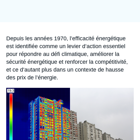
Se connecter
Image
de
Nous soutenir
couverture
de
la
publication
Accroche
Depuis les années 1970, l’efficacité énergétique
est identifiée comme un levier d’action essentiel
pour répondre au défi climatique, améliorer la
sécurité énergétique et renforcer la compétitivité,
et ce d’autant plus dans un contexte de hausse
des prix de l’énergie.
Image
principale