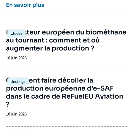
énergétiques et climatiques des grandes
En savoir plus
puissances comme les Etats-Unis, la Chine
ou l’Inde. Il offre une expertise reconnue,
enrichie de collaborations internationales et
d'événements à Paris et à Bruxelles,
Image
Le secteur européen du biométhane
notamment.
Études
principale
au tournant : comment et où
augmenter la production ?
Date
10 juin 2026
de
publication
Image
Comment faire décoller la
Briefings
principale
production européenne d’e-SAF
dans le cadre de ReFuelEU Aviation
?
Date
18 juin 2026
de
publication