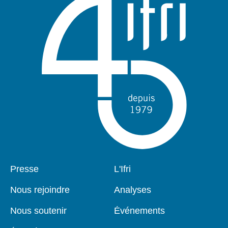
Pied
Presse
Navigation
L'Ifri
de
principale
page
Nous rejoindre
Analyses
Nous soutenir
Événements