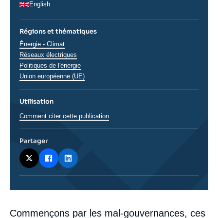
English
Régions et thématiques
Thématiques
Énergie - Climat
analyses
Réseaux électriques
Politiques de l'énergie
Union européenne (UE)
Utilisation
Comment citer cette publication
Partager
Corps
Commençons par les mal-gouvernances, ces