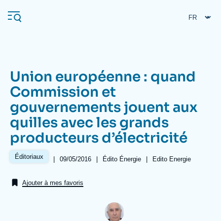
Aller
Panneau de gestion des cookies
au
contenu
principal
Union européenne : quand
Navigation
Commission et
principale
gouvernements jouent aux
L'Ifri
quilles avec les grands
producteurs d’électricité
Analyses
À propos de l'Ifri
Recherches fréquentes
Éditoriaux
|
Date
09/05/2016
|
Référence
Édito Énergie
|
Références
Edito Energie
de
taxonomie
Événements
L'Ifri en bref
Proche-Orient
publication
collections
Ajouter à mes favoris