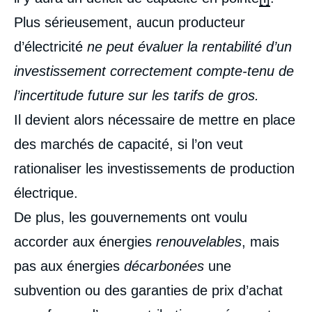
Plus sérieusement, aucun producteur
d’électricité
ne peut évaluer la rentabilité d’un
investissement correctement compte-tenu de
l’incertitude future sur les tarifs de gros.
Il devient alors nécessaire de mettre en place
Image
des marchés de capacité, si l’on veut
de
couverture
rationaliser les investissements de production
de
la
électrique.
publication
De plus, les gouvernements ont voulu
accorder aux énergies
renouvelables
, mais
Jacques LESOURNE, « Union européenne :
pas aux énergies
décarbonées
une
quand Commission et gouvernements
jouent aux quilles avec les grands
subvention ou des garanties de prix d’achat
producteurs d’électricité », Éditoriaux, Édito