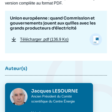
version complète au format PDF.
Union européenne : quand Commission et
gouvernements jouent aux quilles avec les
grands producteurs d’électricité
Télécharger
.pdf (136.9 Ko)
Auteur(s)
Photo
Jacques LESOURNE
Intitulé
Ancien Président du Comité
du
scientifique du Centre Énergie
poste