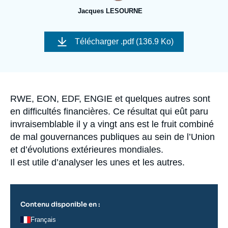
Se connecter
Jacques LESOURNE
Nous soutenir
Image
de
Télécharger
.pdf (136.9 Ko)
couverture
de
la
publication
Accroche
RWE, EON, EDF, ENGIE et quelques autres sont
en difficultés financières. Ce résultat qui eût paru
invraisemblable il y a vingt ans est le fruit combiné
de mal gouvernances publiques au sein de l’Union
et d’évolutions extérieures mondiales.
Il est utile d’analyser les unes et les autres.
Contenu disponible en :
Français