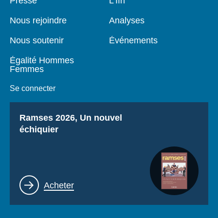
Presse
L'Ifri
de
principale
page
Nous rejoindre
Analyses
Nous soutenir
Événements
Égalité Hommes
Femmes
Se connecter
Titre
Ramses 2026, Un nouvel
échiquier
Lien
Acheter