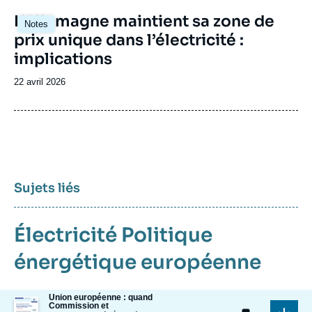
Image
L’Allemagne maintient sa zone de
Notes
principale
prix unique dans l’électricité :
implications
Date
22 avril 2026
de
publication
Sujets liés
Électricité
Politique
énergétique européenne
Union européenne : quand
Image
Commission et