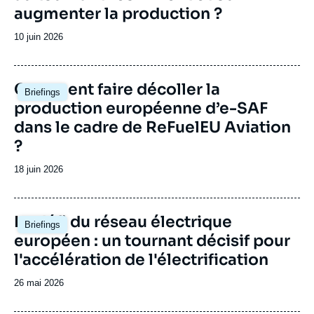
augmenter la production ?
Date
10 juin 2026
de
publication
Image
Comment faire décoller la
Briefings
principale
production européenne d’e-SAF
dans le cadre de ReFuelEU Aviation
?
Date
18 juin 2026
de
publication
Image
Le défi du réseau électrique
Briefings
principale
européen : un tournant décisif pour
l'accélération de l'électrification
Date
26 mai 2026
de
publication