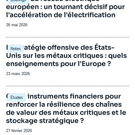
principale
européen : un tournant décisif pour
l'accélération de l'électrification
Date
26 mai 2026
de
publication
Image
La stratégie offensive des États-
Notes
principale
Unis sur les métaux critiques : quels
enseignements pour l'Europe ?
Date
23 mars 2026
de
publication
Image
Quels instruments financiers pour
Études
principale
renforcer la résilience des chaînes
de valeur des métaux critiques et le
stockage stratégique ?
Date
27 février 2026