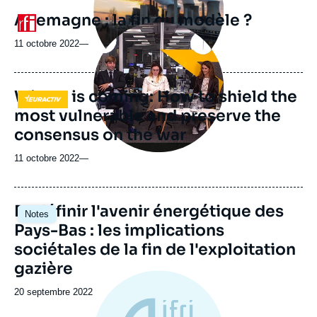
Allemagne : la fin du modèle ?
Logo
Image
principale
11 octobre 2022
—
médiatique
Winter is coming: How to shield the
Logo
most vulnerable and preserve the
consensus on the war
11 octobre 2022
—
Image
Redéfinir l'avenir énergétique des
Notes
principale
Pays-Bas : les implications
sociétales de la fin de l'exploitation
gazière
Date
20 septembre 2022
de