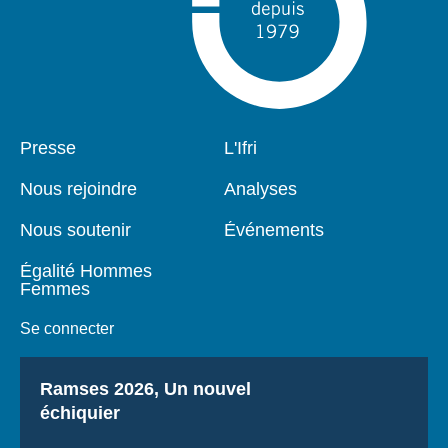
Pied
Presse
Navigation
L'Ifri
de
principale
page
Nous rejoindre
Analyses
Nous soutenir
Événements
Égalité Hommes
Femmes
Se connecter
Titre
Ramses 2026, Un nouvel
échiquier