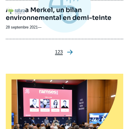
Angela Merkel, un bilan
Logo
environnemental en demi-teinte
28 septembre 2021
—
Page
1
Page
2
Page
3
Pagination