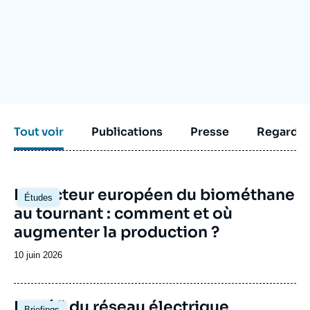
Se connecter
Nous soutenir
Tout voir
Publications
Presse
Regarder
Image
Le secteur européen du biométhane
Études
principale
au tournant : comment et où
augmenter la production ?
Date
10 juin 2026
de
publication
Image
Le défi du réseau électrique
Briefings