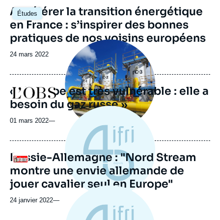
Image
Accélérer la transition énergétique
Études
principale
en France : s’inspirer des bonnes
pratiques de nos voisins européens
Image
principale
Date
24 mars 2022
médiatique
de
publication
« L’Europe est très vulnérable : elle a
Logo
besoin du gaz russe »
01 mars 2022
—
Russie-Allemagne : "Nord Stream
Logo
montre une envie allemande de
jouer cavalier seul en Europe"
24 janvier 2022
—