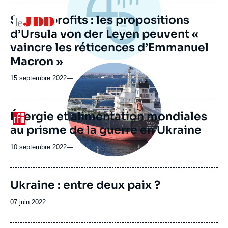
publication
Super-profits : les propositions
Logo
d’Ursula von der Leyen peuvent «
vaincre les réticences d’Emmanuel
Macron »
Image
principale
15 septembre 2022
—
médiatique
Énergie et alimentation mondiales
Logo
au prisme de la guerre en Ukraine
10 septembre 2022
—
Image
Ukraine : entre deux paix ?
de
couverture
Date
07 juin 2022
de
de
la
publication
publication