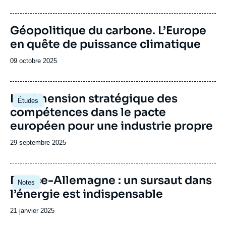
de
publication
Image
Géopolitique du carbone. L’Europe
de
en quête de puissance climatique
couverture
de
la
Date
09 octobre 2025
publication
de
publication
Image
La dimension stratégique des
Études
principale
compétences dans le pacte
européen pour une industrie propre
Date
29 septembre 2025
de
publication
Image
France-Allemagne : un sursaut dans
Notes
principale
l’énergie est indispensable
Date
21 janvier 2025
de