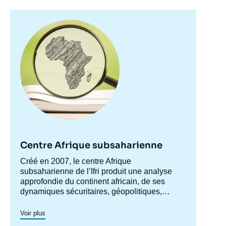
Image
principale
Centre Afrique subsaharienne
Accroche
Créé en 2007, le centre Afrique
centre
subsaharienne de l’Ifri produit une analyse
approfondie du continent africain, de ses
dynamiques sécuritaires, géopolitiques,
politiques et socio-économiques (en
particulier le phénomène d’urbanisation). Le
Voir plus
Centre se veut à la fois,
Le centre produit des analyses pour différents
via
les différentes