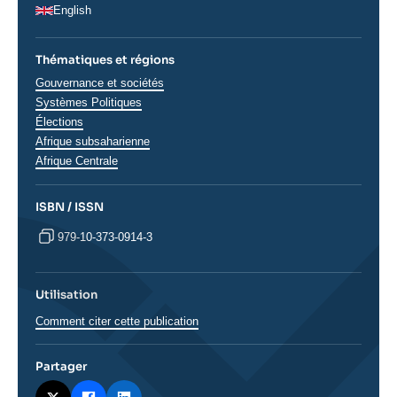
English
Thématiques et régions
Thématiques
Gouvernance et sociétés
analyses
Systèmes Politiques
Élections
Régions
Afrique subsaharienne
Afrique Centrale
ISBN / ISSN
979-10-373-0914-3
Utilisation
Comment citer cette publication
Partager