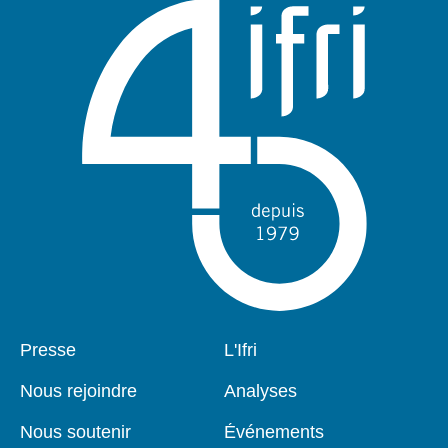
Pied
Presse
Navigation
L'Ifri
de
principale
page
Nous rejoindre
Analyses
Nous soutenir
Événements