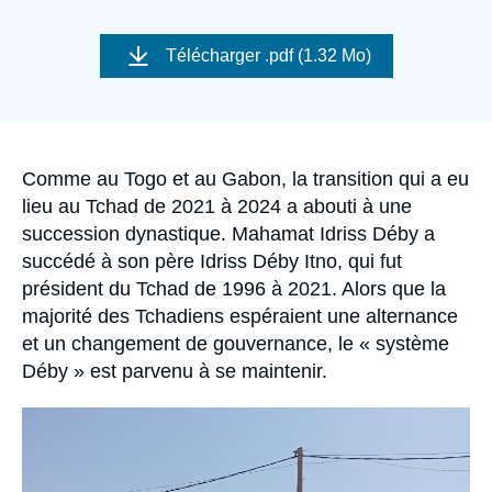
Se connecter
Image
de
Télécharger
.pdf (1.32 Mo)
Nous soutenir
couverture
de
la
publication
Accroche
Comme au Togo et au Gabon, la transition qui a eu
lieu au Tchad de 2021 à 2024 a abouti à une
succession dynastique. Mahamat Idriss Déby a
succédé à son père Idriss Déby Itno, qui fut
président du Tchad de 1996 à 2021. Alors que la
majorité des Tchadiens espéraient une alternance
et un changement de gouvernance, le « système
Déby » est parvenu à se maintenir.
Image
principale