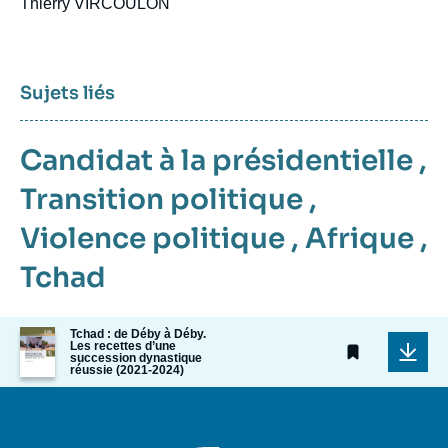
Thierry VIRCOULON
Sujets liés
Candidat à la présidentielle
,
Transition politique
,
Violence politique
,
Afrique
,
Tchad
Image
Tchad : de Déby à Déby.
Les recettes d’une
de
succession dynastique
couverture
réussie (2021-2024)
de
la
publication