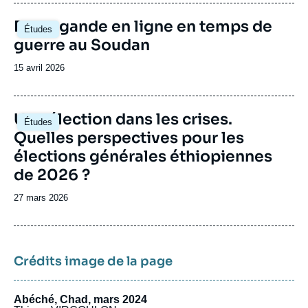
publication
Image
Propagande en ligne en temps de
Études
principale
guerre au Soudan
Date
15 avril 2026
de
publication
Image
Une élection dans les crises.
Études
principale
Quelles perspectives pour les
élections générales éthiopiennes
de 2026 ?
Date
27 mars 2026
de
publication
Crédits image de la page
Abéché, Chad, mars 2024