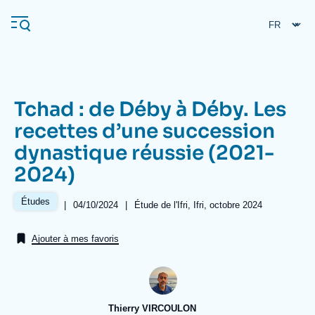
Aller
Panneau de gestion des cookies
au
contenu
principal
Tchad : de Déby à Déby. Les
Navigation
recettes d’une succession
principale
dynastique réussie (2021-
L'Ifri
2024)
Analyses
Études
|
Date
04/10/2024
|
Références
Étude de l'Ifri, Ifri, octobre 2024
de
À propos de l'Ifri
Recherches fréquentes
publication
Ajouter à mes favoris
Événements
L'Ifri en bref
Proche-Orient
Thierry VIRCOULON