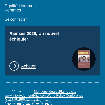
Égalité Hommes
Femmes
Se connecter
Titre
Ramses 2026, Un nouvel
échiquier
Lien
Acheter
Mentions légales
Plan du site
www.thierrydemontbrial.com
World Policy Conference
Blog Politique étrangère