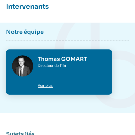
Intervenants
Notre équipe
Photo
Thomas GOMART
Intitulé
Directeur de l'Ifri
du
poste
Voir plus
Sujets liés