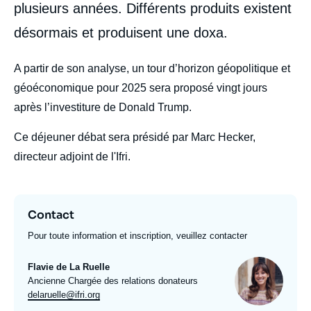
plusieurs années. Différents produits existent
désormais et produisent une doxa.
body
A partir de son analyse, un tour d’horizon géopolitique et
géoéconomique pour 2025 sera proposé vingt jours
après l’investiture de Donald Trump.
Ce déjeuner débat sera présidé par Marc Hecker,
directeur adjoint de l'Ifri.
Contact
Pour toute information et inscription, veuillez contacter
Photo
Flavie de La Ruelle
Intitulé
Ancienne Chargée des relations donateurs
du
Email
delaruelle@ifri.org
poste
expert