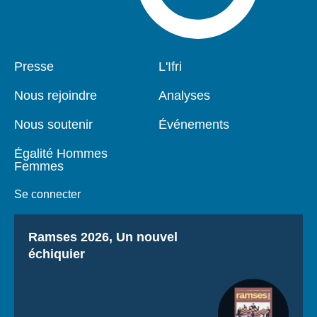
Pied
Presse
Navigation
L'Ifri
de
principale
page
Nous rejoindre
Analyses
Nous soutenir
Événements
Égalité Hommes
Femmes
Se connecter
Titre
Ramses 2026, Un nouvel
échiquier