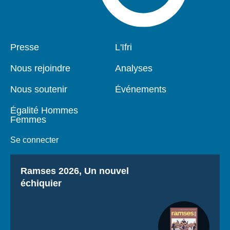
Pied
Presse
Navigation
L'Ifri
de
principale
page
Nous rejoindre
Analyses
Nous soutenir
Événements
Égalité Hommes
Femmes
Se connecter
Titre
Ramses 2026, Un nouvel
échiquier