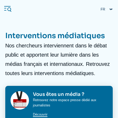
Aller
Panneau de gestion des cookies
au
contenu
principal
Interventions médiatiques
Body
Nos chercheurs interviennent dans le débat
Navigation
principale
public et apportent leur lumière dans les
L'Ifri
médias français et internationaux. Retrouvez
toutes leurs interventions médiatiques.
Analyses
À propos de l'Ifri
Recherches fréquentes
Événements
Image
Image
Titre
Vous êtes un média ?
L'Ifri en bref
Proche-Orient
bloc
bloc
Corps
Retrouvez notre espace presse dédié aux
media
media
journalistes
media
bloc
Découvrir