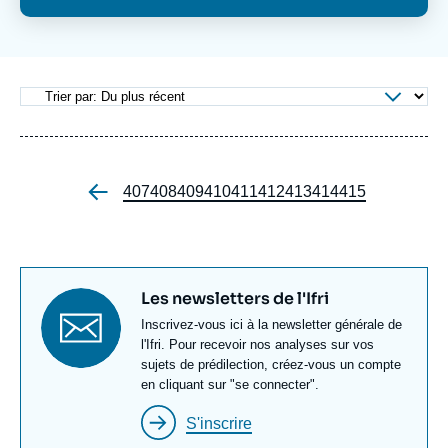
Se connecter
Nous soutenir
Page
407
Page
408
Page
409
Page
410
Page
411
Page
412
Page
413
Page
414
Page
415
Pagination
Titre
Les newsletters de l'Ifri
newsletter
Texte
Inscrivez-vous ici à la newsletter générale de
Newsletter
l'Ifri. Pour recevoir nos analyses sur vos
sujets de prédilection, créez-vous un compte
en cliquant sur "se connecter".
S'inscrire