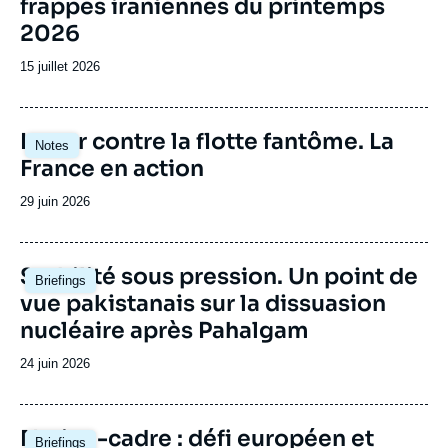
frappes iraniennes du printemps
2026
Date
15 juillet 2026
de
publication
Image
Lutter contre la flotte fantôme. La
Notes
principale
France en action
Date
29 juin 2026
de
publication
Image
Stabilité sous pression. Un point de
Briefings
principale
vue pakistanais sur la dissuasion
nucléaire après Pahalgam
Date
24 juin 2026
de
publication
Image
Nation-cadre : défi européen et
Briefings