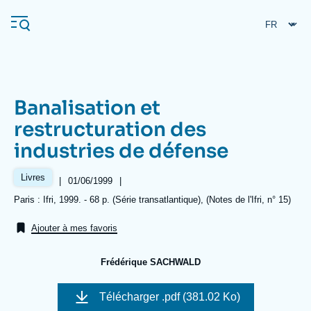
Aller
Panneau de gestion des cookies
au
contenu
principal
Banalisation et
Navigation
restructuration des
principale
industries de défense
L'Ifri
Livres
|
Date
01/06/1999
|
de
Analyses
Références
Paris : Ifri, 1999. - 68 p. (Série transatlantique), (Notes de l'Ifri, n° 15)
publication
À propos de l'Ifri
Recherches fréquentes
Ajouter à mes favoris
Événements
L'Ifri en bref
Proche-Orient
Frédérique SACHWALD
Télécharger
.pdf (381.02 Ko)