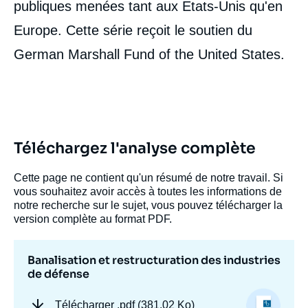
publiques menées tant aux Etats-Unis qu'en
Frédérique SACHWALD, « Banalisation et
restructuration des industries de défense »,
Europe. Cette série reçoit le soutien du
Livres, Ifri, 1 juin 1999.
German Marshall Fund of the United States.
Copier
Téléchargez l'analyse complète
Cette page ne contient qu'un résumé de notre travail. Si
vous souhaitez avoir accès à toutes les informations de
notre recherche sur le sujet, vous pouvez télécharger la
version complète au format PDF.
Banalisation et restructuration des industries
de défense
Télécharger
.pdf (381.02 Ko)