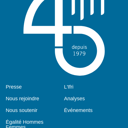
Pied
Presse
Navigation
L'Ifri
de
principale
page
Nous rejoindre
Analyses
Nous soutenir
Événements
Égalité Hommes
Femmes