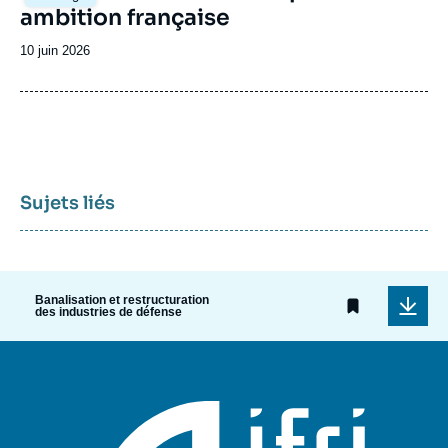
principale
ambition française
Date
10 juin 2026
de
publication
Sujets liés
Banalisation et restructuration
des industries de défense