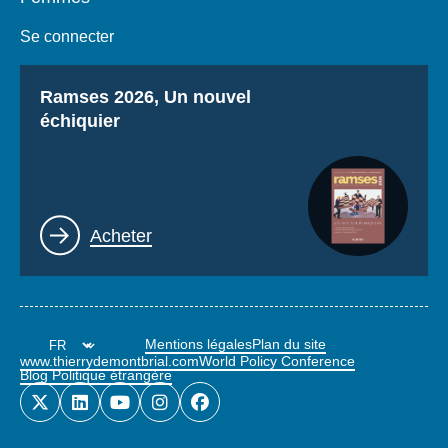
Se connecter
Titre
Ramses 2026, Un nouvel
échiquier
Lien
Acheter
Mentions légales
Plan du site
www.thierrydemontbrial.com
World Policy Conference
Blog Politique étrangère