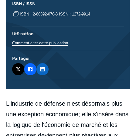
ISBN / ISSN
ISBN : 2-86592-076-3 ISSN : 1272-9914
Utilisation
Comment citer cette publication
Partager
Corps
L'industrie de défense n'est désormais plus
analyses
une exception économique; elle s'insère dans
la logique de l'économie de marché et les
entreprises deviennent plus réactives aux