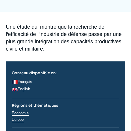
Se connecter
Nous soutenir
Accroche
Une étude qui montre que la recherche de
l'efficacité de l'industrie de défense passe par une
plus grande intégration des capacités productives
civile et militaire.
Contenu disponible en :
Français
English
Régions et thématiques
Thématiques
Économie
analyses
Régions
Europe