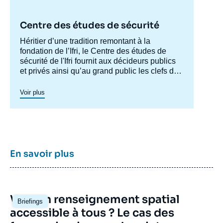
Centre des études de sécurité
Accroche
Héritier d’une tradition remontant à la
centre
fondation de l’Ifri, le Centre des études de
sécurité de l'Ifri fournit aux décideurs publics
et privés ainsi qu’au grand public les clefs de
compréhension des rapports de force et des
modes de conflictualité contemporains et à
Voir plus
venir. Par son positionnement à la jointure du
politique et de l’opérationnel, la crédibilité de
son équipe civilo-militaire et la diffusion large
de ses publications en français et en anglais,
le Centre des études de sécurité constitue
dans le paysage français des
think tanks
un
En savoir plus
pôle unique de recherche et d’influence sur le
débat de défense national et international.
Image
Vers un renseignement spatial
Briefings
principale
accessible à tous ? Le cas des