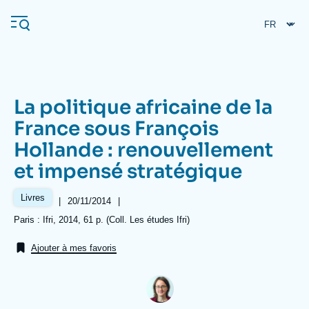
Aller
Panneau de gestion des cookies
au
contenu
principal
La politique africaine de la
Navigation
France sous François
principale
Hollande : renouvellement
L'Ifri
et impensé stratégique
Analyses
Livres
|
Date
20/11/2014
|
de
À propos de l'Ifri
Recherches fréquentes
Références
Paris : Ifri, 2014, 61 p. (Coll. Les études Ifri)
publication
Événements
L'Ifri en bref
Proche-Orient
Ajouter à mes favoris