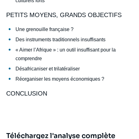
culturels forts
PETITS MOYENS, GRANDS OBJECTIFS
Une grenouille française ?
Des instruments traditionnels insuffisants
« Aimer l’Afrique » : un outil insuffisant pour la
comprendre
Désafricaniser et trilatéraliser
Image
de
Réorganiser les moyens économiques ?
couverture
de
la
CONCLUSION
publication
Aline LEBOEUF, Hélène QUENOT-SUAREZ,
« La politique africaine de la France sous
Téléchargez l'analyse complète
François Hollande : renouvellement et