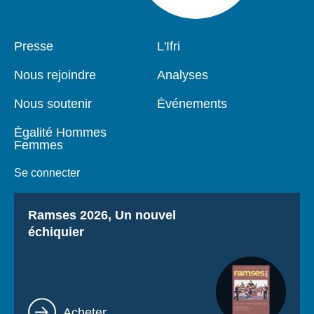
Pied
Presse
Navigation
L'Ifri
de
principale
page
Nous rejoindre
Analyses
Nous soutenir
Événements
Égalité Hommes
Femmes
Se connecter
Titre
Ramses 2026, Un nouvel
échiquier
Lien
Acheter