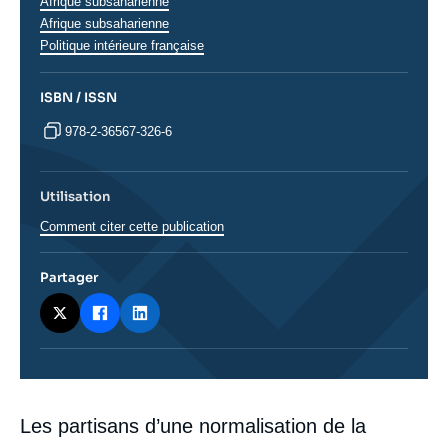
analyses
Afrique subsaharienne
Régions
Afrique subsaharienne
Politique intérieure française
ISBN / ISSN
978-2-36567-326-6
Utilisation
Comment citer cette publication
Partager
Corps
Les partisans d’une normalisation de la
analyses