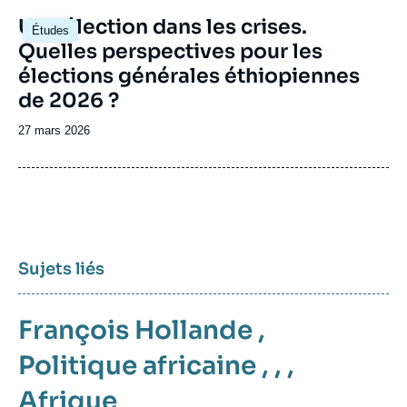
Image
Une élection dans les crises.
Études
principale
Quelles perspectives pour les
élections générales éthiopiennes
de 2026 ?
Date
27 mars 2026
de
publication
Sujets liés
François Hollande
,
Politique africaine
, , ,
Afrique