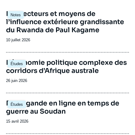
par les commissions parlementaires.
amenant les différentes sphères de l’espace
public (académique, politique, médiatique,
Image
Les vecteurs et moyens de
économique et société civile) à se rencontrer
Notes
principale
l’influence extérieure grandissante
et à échanger outils d’analyse et visions du
continent. Le Centre Afrique subsaharienne
du Rwanda de Paul Kagame
accueille régulièrement des responsables
politiques de différents pays d’Afrique
Date
10 juillet 2026
subsaharienne.
de
publication
Image
L’économie politique complexe des
Études
principale
corridors d’Afrique australe
Date
26 juin 2026
de
publication
Image
Propagande en ligne en temps de
Études
principale
guerre au Soudan
Date
15 avril 2026
de
publication