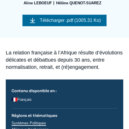
Se connecter
Aline LEBOEUF
Hélène QUENOT-SUAREZ
Image
Nous soutenir
de
Télécharger
.pdf (1005.31 Ko)
couverture
de
la
publication
Accroche
La relation française à l’Afrique résulte d’évolutions
délicates et débattues depuis 30 ans, entre
normalisation, retrait, et (ré)engagement.
Contenu disponible en :
Français
Régions et thématiques
Thématiques
Systèmes Politiques