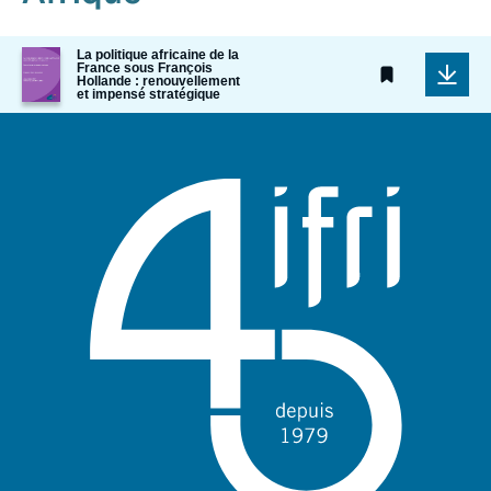
Image
La politique africaine de la
France sous François
de
Hollande : renouvellement
couverture
et impensé stratégique
de
la
publication