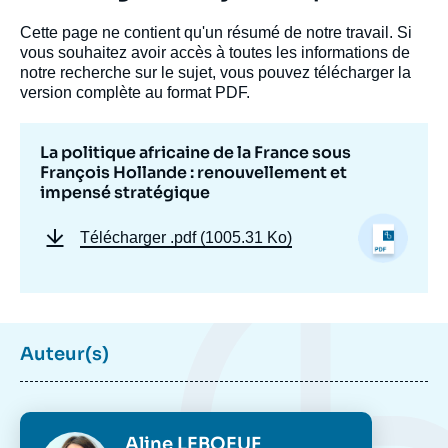
impensé stratégique », Livres, Ifri, 20
Cette page ne contient qu'un résumé de notre travail. Si
novembre 2014.
vous souhaitez avoir accès à toutes les informations de
Copier
notre recherche sur le sujet, vous pouvez télécharger la
version complète au format PDF.
La politique africaine de la France sous
François Hollande : renouvellement et
impensé stratégique
Télécharger
.pdf (1005.31 Ko)
Auteur(s)
Photo
Aline LEBOEUF