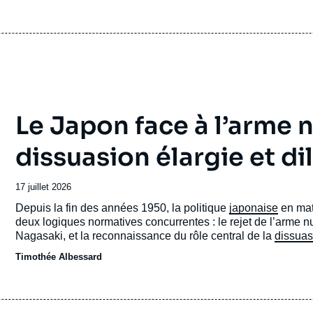
Le Japon face à l’arme n
dissuasion élargie et d
Date
17 juillet 2026
de
Accroche
Depuis la fin des années 1950, la politique
japonaise
en mat
publication
deux logiques normatives concurrentes : le rejet de l’arme n
Nagasaki, et la reconnaissance du rôle central de la
dissuas
Japon.
Timothée Albessard