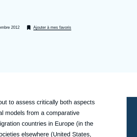
Ramses
Europe
R
S
Politique étrangère
Russie - Eurasie
D
T
cembre 2012
Ajouter à mes favoris
Podcast
Afrique du Nord et Moyen-Orient
 out to assess critically both aspects
nal models from a comparative
igration countries in Europe (in the
ocieties elsewhere (United States,