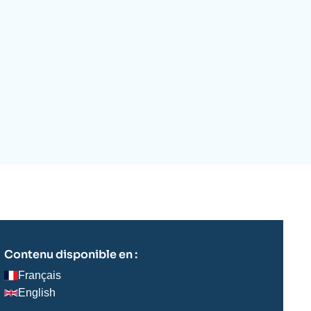
ecrutement
écurité - Défense
ocuments de référence
echnologie
Contenu disponible en :
Français
English