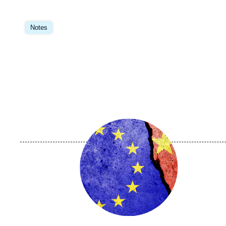
Image
principale
Notes
Image
principale