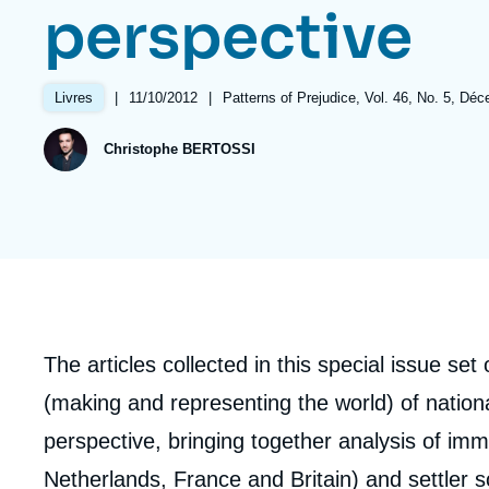
Jeudi 17 septembre 2026 17:30
perspective
Partenariats et réseaux
Intelligence artificielle
Nous soutenir en tant que professionnel
Guerre en Ukraine
|
Date
11/10/2012
|
Références
Patterns of Prejudice, Vol. 46, No. 5, Dé
Livres
OTAN
de
publication
Christophe BERTOSSI
Corps
The articles collected in this special issue set
analyses
(making and representing the world) of natio
perspective, bringing together analysis of imm
Netherlands, France and Britain) and settler s