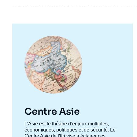
Image
principale
Centre Asie
Accroche
L’Asie est le théâtre d’enjeux multiples,
Imag
centre
économiques, politiques et de sécurité. Le
de
couv
Centre Asie de l'Ifri vise à éclairer ces