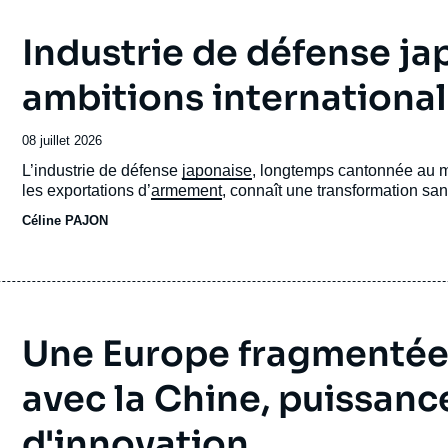
Industrie de défense jap
ambitions international
Date
08 juillet 2026
de
Accroche
L’industrie de défense
japonaise
, longtemps cantonnée au ma
publication
les exportations d’
armement
, connaît une transformation sa
Céline PAJON
Une Europe fragmenté
avec la Chine, puissanc
d'innovation