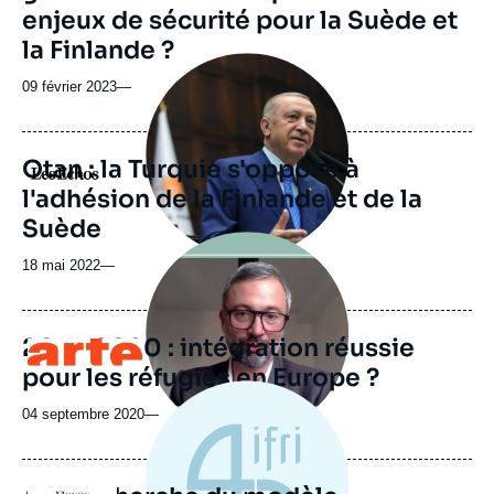
enjeux de sécurité pour la Suède et
la Finlande ?
Image
principale
09 février 2023
—
médiatique
Otan : la Turquie s'oppose à
Logo
l'adhésion de la Finlande et de la
Suède
Image
principale
18 mai 2022
—
médiatique
2015-2020 : intégration réussie
Logo
pour les réfugiés en Europe ?
04 septembre 2020
—