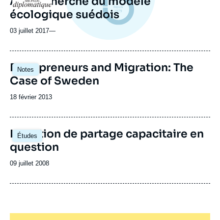
A la recherche du modèle
Logo
écologique suédois
03 juillet 2017
—
Entrepreneurs and Migration: The
Notes
Case of Sweden
Date
18 février 2013
de
publication
La notion de partage capacitaire en
Études
question
Date
09 juillet 2008
de
publication