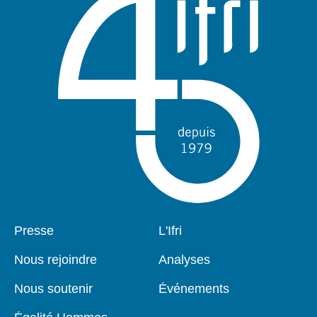
Pied
Presse
Navigation
L'Ifri
de
principale
page
Nous rejoindre
Analyses
Nous soutenir
Événements