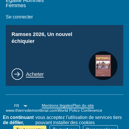
Égalité Hommes
Femmes
Se connecter
Titre
Ramses 2026, Un nouvel
échiquier
Lien
Acheter
Mentions légales
Plan du site
www.thierrydemontbrial.com
World Policy Conference
Blog Politique étrangère
En continuant
vous acceptez l'utilisation de services tiers
de défiler,
pouvant installer des cookies