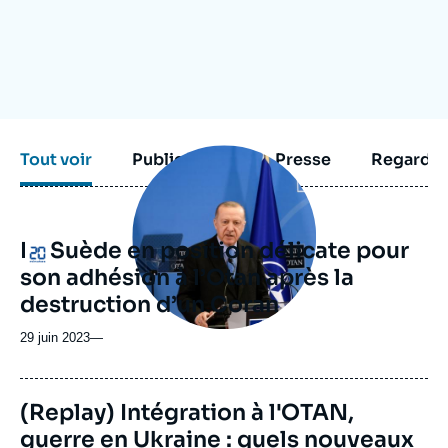
Se connecter
Nous soutenir
Image
Tout voir
Publications
Presse
Regarder
principale
médiatique
La Suède en position délicate pour
Logo
son adhésion à l’Otan après la
destruction d’un Coran
29 juin 2023
—
(Replay) Intégration à l'OTAN,
guerre en Ukraine : quels nouveaux