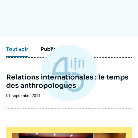
Se connecter
Nous soutenir
Tout voir
Publications
Relations internationales : le temps
des anthropologues
Date
01 septembre 2014
de
publication