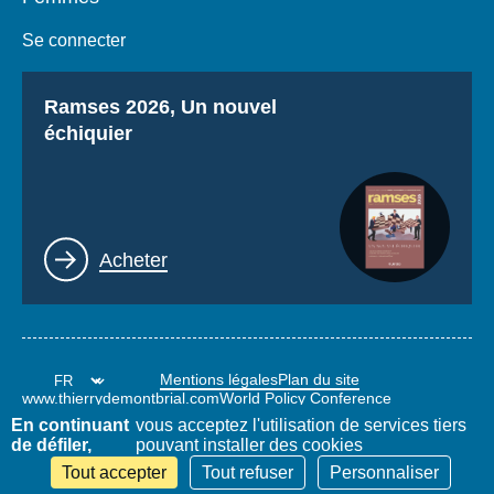
Se connecter
Titre
Ramses 2026, Un nouvel
échiquier
Lien
Acheter
Mentions légales
Plan du site
www.thierrydemontbrial.com
World Policy Conference
Blog Politique étrangère
En continuant
vous acceptez l'utilisation de services tiers
de défiler,
pouvant installer des cookies
Tout accepter
Tout refuser
Personnaliser