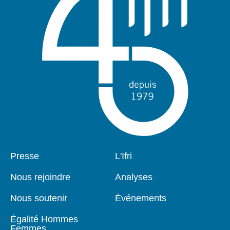
Pied
Presse
Navigation
L'Ifri
de
principale
page
Nous rejoindre
Analyses
Nous soutenir
Événements
Égalité Hommes
Femmes