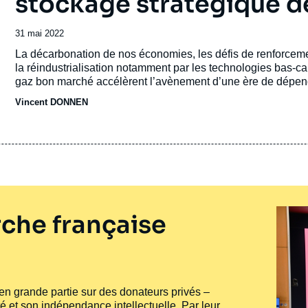
stockage stratégique d
Date
31 mai 2022
de
Accroche
La décarbonation de nos économies, les défis de renforcemen
publication
la réindustrialisation notamment par les technologies bas-carb
gaz bon marché accélèrent l’avènement d’une ère de dépen
compétition nouvelle et croissante pour l’accès aux ressourc
Vincent DONNEN
che française
e en grande partie sur des donateurs privés –
té et son indépendance intellectuelle. Par leur