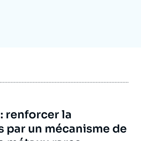
ecrutement
écurité - Défense
ocuments de référence
echnologie
: renforcer la
es par un mécanisme de