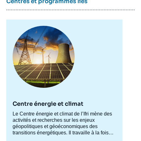
Centres et programmes liés
Image
principale
Centre énergie et climat
Accroche
Le Centre énergie et climat de l’Ifri mène des
centre
activités et recherches sur les enjeux
géopolitiques et géoéconomiques des
transitions énergétiques. Il travaille à la fois
sur les enjeux de sécurité énergétique, de