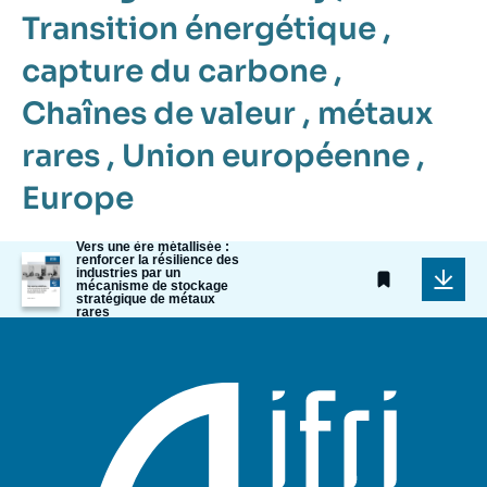
Transition énergétique
,
capture du carbone
,
Chaînes de valeur
,
métaux
rares
,
Union européenne
,
Europe
Vers une ère métallisée :
Image
renforcer la résilience des
industries par un
de
mécanisme de stockage
couverture
stratégique de métaux
de
rares
la
publication