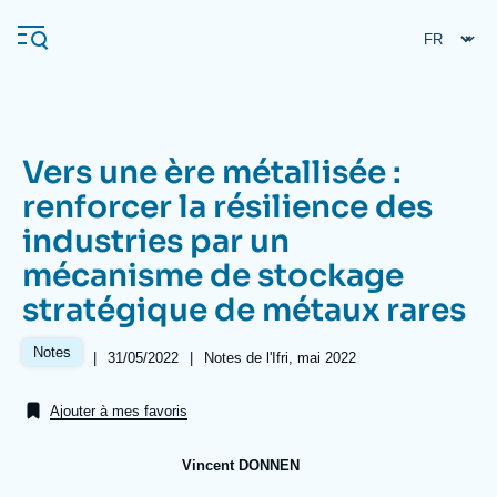
Aller
Panneau de gestion des cookies
au
contenu
principal
Vers une ère métallisée :
Navigation
renforcer la résilience des
principale
industries par un
L'Ifri
mécanisme de stockage
stratégique de métaux rares
Analyses
À propos de l'Ifri
Recherches fréquentes
Notes
|
Date
31/05/2022
|
Références
Notes de l'Ifri, mai 2022
de
Événements
L'Ifri en bref
Proche-Orient
publication
Ajouter à mes favoris
Vincent DONNEN