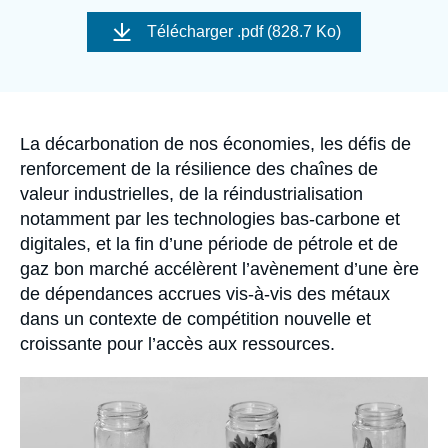
Se connecter
Image
de
Télécharger
.pdf (828.7 Ko)
couverture
de
Nous soutenir
la
publication
Accroche
La décarbonation de nos économies, les défis de
renforcement de la résilience des chaînes de
valeur industrielles, de la réindustrialisation
notamment par les technologies bas-carbone et
digitales, et la fin d’une période de pétrole et de
gaz bon marché accélèrent l’avènement d’une ère
de dépendances accrues vis-à-vis des métaux
dans un contexte de compétition nouvelle et
croissante pour l’accès aux ressources.
Image
principale