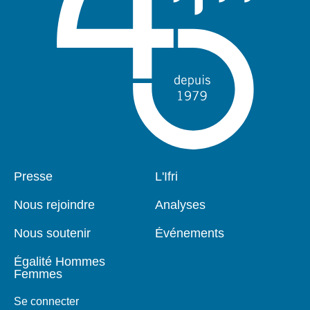
Pied
Presse
Navigation
L'Ifri
de
principale
page
Nous rejoindre
Analyses
Nous soutenir
Événements
Égalité Hommes
Femmes
Se connecter