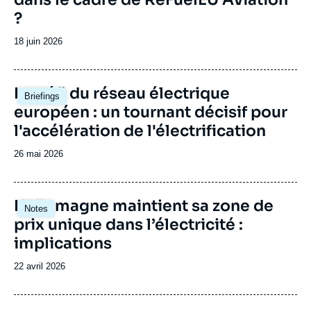
?
Date
18 juin 2026
de
publication
Image
Le défi du réseau électrique
Briefings
principale
européen : un tournant décisif pour
l'accélération de l'électrification
Date
26 mai 2026
de
publication
Image
L’Allemagne maintient sa zone de
Notes
principale
prix unique dans l’électricité :
implications
Date
22 avril 2026
de
publication