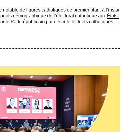
notable de figures catholiques de premier plan, à l’instar
e poids démographique de l’électorat catholique aux
États-
r le Parti républicain par des intellectuels catholiques,
ionniste » de ce dernier, laquelle cherchait à concilier
, des universitaires tels que Patrick Deneen et Adrian
 catholique » et promeuvent un nouveau projet politique :