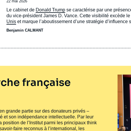
Date
22 mai 2026
de
Accroche
Le cabinet de
Donald Trump
se caractérise par une présence 
publication
du vice-président James D. Vance. Cette visibilité excède l
Unis
et marque l’aboutissement d’une stratégie d’influence su
amorcée dans les années 1950 en réaction à l’idéologie « fus
Benjamin CALMANT
conservatisme moral et libéralisme économique. Depuis 2016
Vermeule ont développé un courant qualifié d’« intégralisme
le post-libéralisme.
che française
e en grande partie sur des donateurs privés –
té et son indépendance intellectuelle. Par leur
 position de l’Institut parmi les principaux
think
voir-faire reconnus à l’international, les