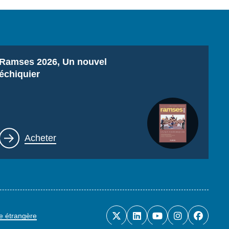
Titre
Ramses 2026, Un nouvel
échiquier
Lien
Acheter
ue étrangère