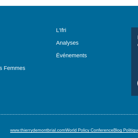
Navigation
L'Ifri
principale
Analyses
Événements
es Femmes
www.thierrydemontbrial.com
World Policy Conference
Blog Politiq