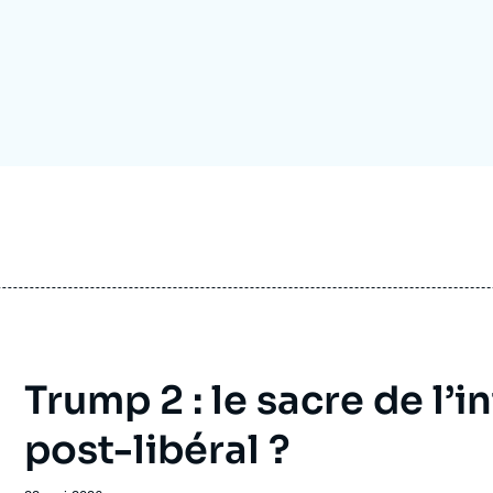
Ramses
Europe
R
S
Politique étrangère
Russie - Eurasie
D
T
Podcast
Afrique du Nord et Moyen-Orient
Trump 2 : le sacre de l’
post-libéral ?