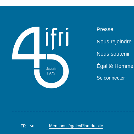
géographiques
et
thématiques
Pied
Presse
de
page
Nous rejoindre
Nous soutenir
Égalité Homm
Se connecter
Mentions légales
Plan du site