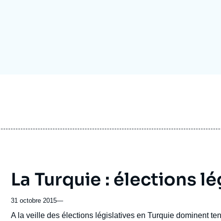
Ramses
Europe
R
S
Politique étrangère
Russie - Eurasie
D
T
Podcast
Afrique du Nord et Moyen-Orient
La Turquie : élections lé
31 octobre 2015
—
Accroche
A la veille des élections législatives en Turquie dominent te