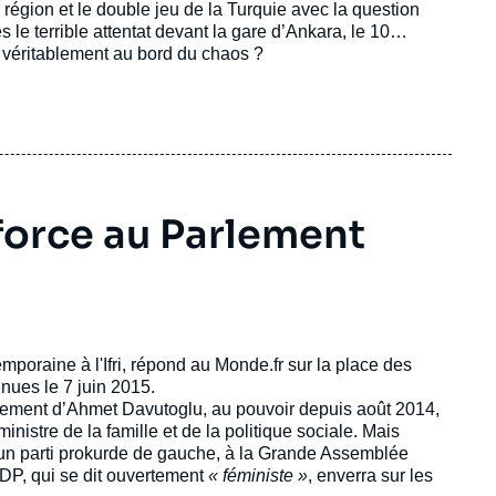
 le terrible attentat devant la gare d’Ankara, le 10
e l’impasse politique, le pays est il véritablement au bord du chaos ?
force au Parlement
raine à l'Ifri, répond au Monde.fr sur la place des
enues le 7 juin 2015.
rnement d’Ahmet Davutoglu, au pouvoir depuis août 2014,
istre de la famille et de la politique sociale. Mais
 un parti prokurde de gauche, à la Grande Assemblée
HDP, qui se dit ouvertement
« féministe »
, enverra sur les