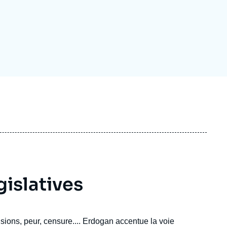
ecrutement
écurité - Défense
ocuments de référence
echnologie
gislatives
nsions, peur, censure.... Erdogan accentue la voie