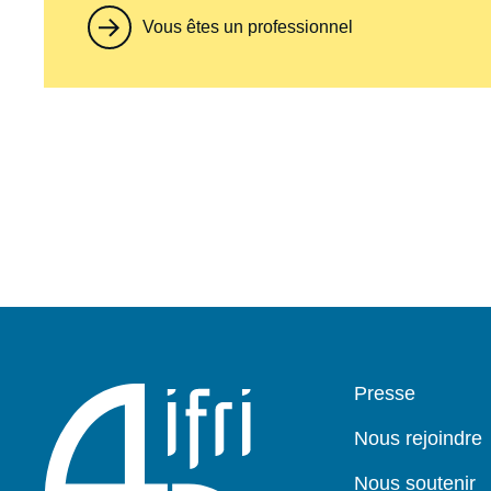
Vous êtes un professionnel
Pied
Presse
de
page
Nous rejoindre
Nous soutenir