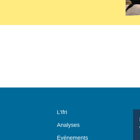
Navigation
L'Ifri
principale
Analyses
Événements