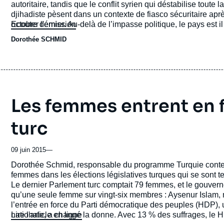
autoritaire, tandis que le conflit syrien qui déstabilise toute la région et le double jeu de la Turquie avec la question
djihadiste pèsent dans un contexte de fiasco sécuritaire après
Ecouter l'émission
octobre dernier. Au-delà d
Dorothée SCHMID
Les femmes entrent en 
turc
09 juin 2015
—
Accroche
Dorothée Schmid, responsable du programme Turquie contempo
femmes dans les élections législatives turques qui se sont t
Le dernier Parlement turc comptait 79 femmes, et le gouve
qu’une seule femme sur vingt-six membres : Aysenur Islam, min
l’entrée en force du Parti démocratique des peuples (HDP),
nationale, a changé la donne. Avec 13 % des suffrages, le 
Lire l'article en ligne