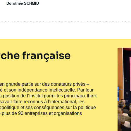
bancs du nouveau Parlement 31 femmes sur ses 80 élus. Les 
Dorothée SCHMID
développement (AKP), du président Recep Tayyip Erdogan, ont
2011. L’AKP est le seul parti à envoyer moins de femmes que
...
che française
e en grande partie sur des donateurs privés –
té et son indépendance intellectuelle. Par leur
 position de l’Institut parmi les principaux
think
voir-faire reconnus à l’international, les
politique et ses conséquences sur la politique
 plus de 90 entreprises et organisations