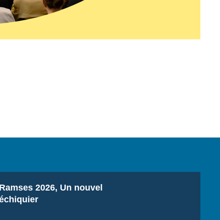
Titre
Ramses 2026, Un nouvel
échiquier