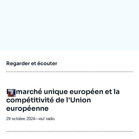
Se connecter
Nous soutenir
Regarder et écouter
URL
Le marché unique européen et la
Logo
de
compétitivité de l'Union
Spotify
européenne
29 octobre 2024
—
Nom
eu! radio
du
journal,
revue