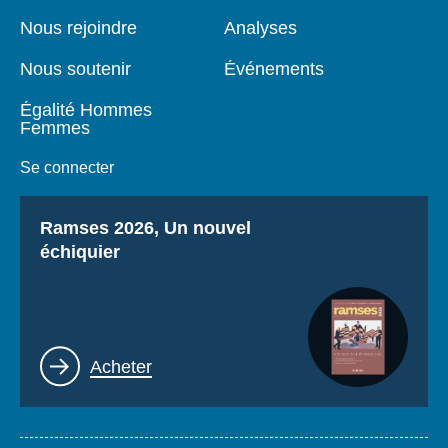
de
principale
page
Nous rejoindre
Analyses
Nous soutenir
Événements
Égalité Hommes
Femmes
Se connecter
Titre
Ramses 2026, Un nouvel
échiquier
Lien
Acheter