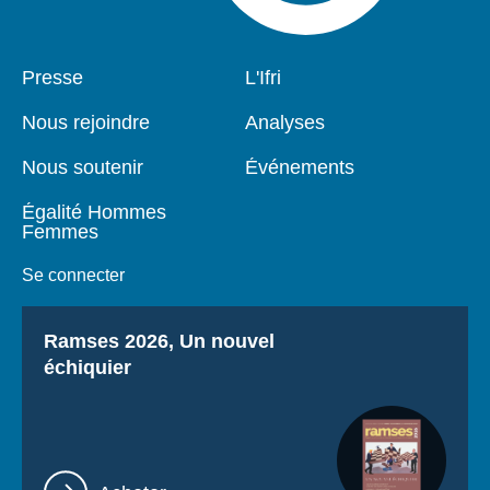
Pied
Presse
Navigation
L'Ifri
de
principale
page
Nous rejoindre
Analyses
Nous soutenir
Événements
Égalité Hommes
Femmes
Se connecter
Titre
Ramses 2026, Un nouvel
échiquier