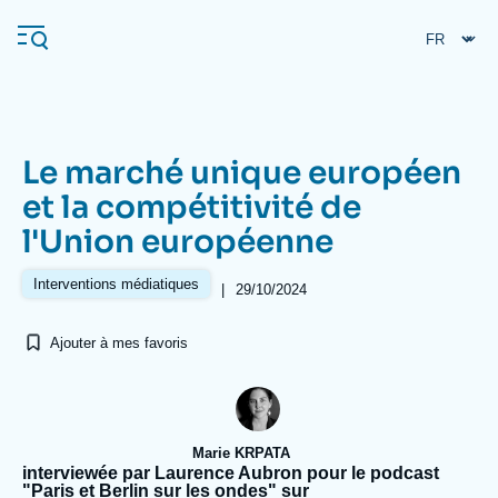
Aller
Panneau de gestion des cookies
au
contenu
principal
Le marché unique européen
Navigation
et la compétitivité de
principale
l'Union européenne
L'Ifri
Interventions médiatiques
|
29/10/2024
Analyses
Ajouter à mes favoris
À propos de l'Ifri
Recherches fréquentes
Événements
L'Ifri en bref
Proche-Orient
Marie KRPATA
interviewée par Laurence Aubron pour le podcast
"Paris et Berlin sur les ondes" sur