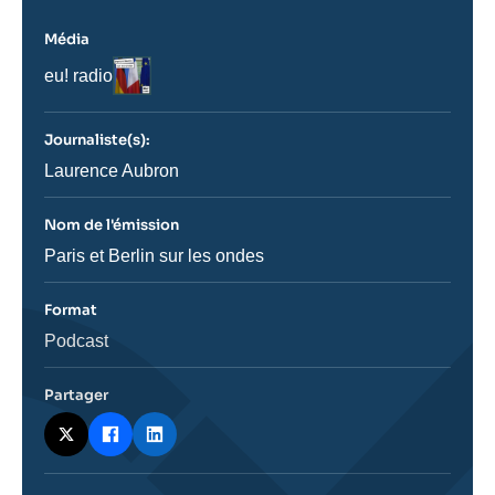
Média
Logo
Nom
eu! radio
du
journal,
revue
Journaliste(s):
ou
émission
Journaliste
Laurence Aubron
Nom de l'émission
Nom
Paris et Berlin sur les ondes
de
l'émission
Format
Catégorie
Podcast
journalistique
Partager