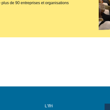
 plus de 90 entreprises et organisations
Navigation
L'Ifri
principale