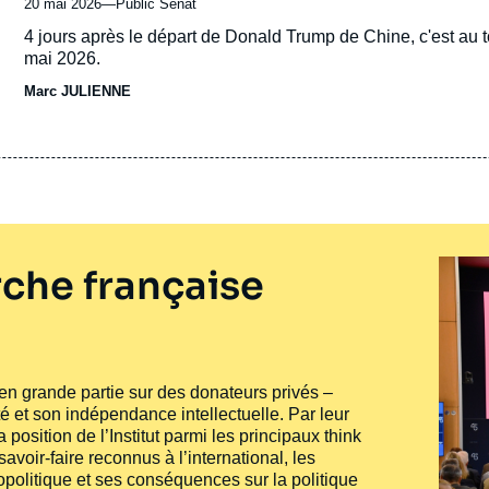
20 mai 2026
—
Nom
Public Sénat
du
Accroche
4 jours après le départ de Donald Trump de Chine, c'est au t
journal,
mai 2026.
revue
Marc JULIENNE
ou
émission
che française
e en grande partie sur des donateurs privés –
té et son indépendance intellectuelle. Par leur
 position de l’Institut parmi les principaux
think
voir-faire reconnus à l’international, les
politique et ses conséquences sur la politique