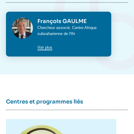
Photo
François GAULME
Intitulé
Chercheur associé,
Centre Afrique
du
subsaharienne
de l'Ifri
poste
Voir plus
Centres et programmes liés
Image
principale