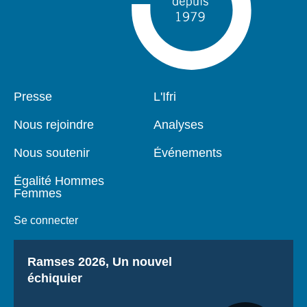
Pied
Presse
Navigation
L'Ifri
de
principale
page
Nous rejoindre
Analyses
Nous soutenir
Événements
Égalité Hommes
Femmes
Se connecter
Titre
Ramses 2026, Un nouvel
échiquier