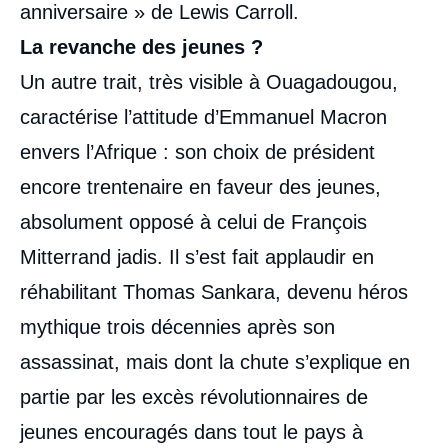
anniversaire » de Lewis Carroll.
La revanche des jeunes ?
Image
de
Un autre trait, très visible à Ouagadougou,
couverture
de
caractérise l’attitude d’Emmanuel Macron
la
publication
envers l’Afrique : son choix de président
encore trentenaire en faveur des jeunes,
absolument opposé à celui de François
François GAULME, « "Il n'y a plus de
politique africaine." Emmanuel Macron et le
Mitterrand jadis. Il s’est fait applaudir en
fantôme de François Mitterrand »,
Éditoriaux, Ifri, 6 décembre 2017.
réhabilitant Thomas Sankara, devenu héros
Copier
mythique trois décennies après son
assassinat, mais dont la chute s’explique en
partie par les excès révolutionnaires de
jeunes encouragés dans tout le pays à