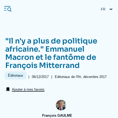
Aller
Panneau de gestion des cookies
au
contenu
principal
"Il n'y a plus de politique
Navigation
africaine." Emmanuel
principale
Macron et le fantôme de
L'Ifri
François Mitterrand
Analyses
Éditoriaux
|
Date
06/12/2017
|
Références
Editoriaux de l'Ifri, décembre 2017
de
À propos de l'Ifri
Recherches fréquentes
publication
Ajouter à mes favoris
Événements
L'Ifri en bref
Proche-Orient
François GAULME