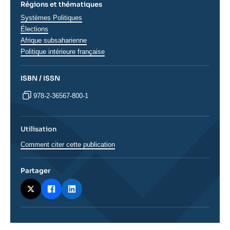
Régions et thématiques
Thématiques
Systèmes Politiques
analyses
Élections
Régions
Afrique subsaharienne
Politique intérieure française
ISBN / ISSN
978-2-36567-800-1
Utilisation
Comment citer cette publication
Partager