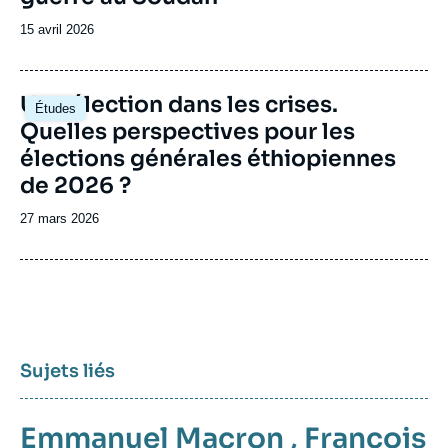
Date
15 avril 2026
de
publication
Image
Une élection dans les crises.
Études
principale
Quelles perspectives pour les
élections générales éthiopiennes
de 2026 ?
Date
27 mars 2026
de
publication
Sujets liés
Emmanuel Macron
,
François