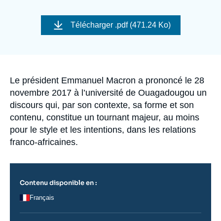
Se connecter
Image
de
Télécharger
.pdf (471.24 Ko)
Nous soutenir
couverture
de
la
publication
Accroche
Le président Emmanuel Macron a prononcé le 28
novembre 2017 à l’université de Ouagadougou un
discours qui, par son contexte, sa forme et son
contenu, constitue un tournant majeur, au moins
pour le style et les intentions, dans les relations
franco-africaines.
Contenu disponible en :
Français