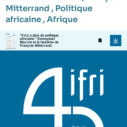
Mitterrand
,
Politique
africaine
,
Afrique
Image
"Il n'y a plus de politique
africaine." Emmanuel
de
Macron et le fantôme de
couverture
François Mitterrand
de
la
publication