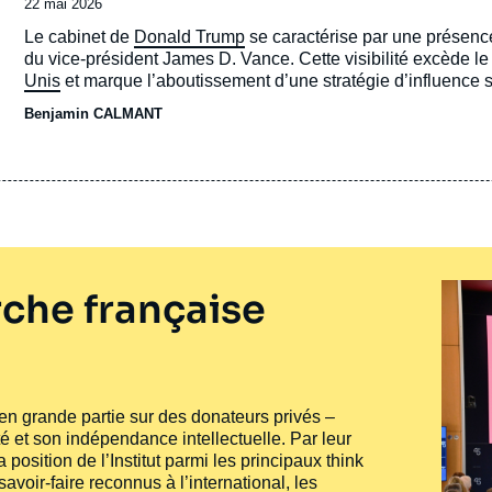
Date
22 mai 2026
de
Accroche
Le cabinet de
Donald Trump
se caractérise par une présence 
publication
du vice-président James D. Vance. Cette visibilité excède l
Unis
et marque l’aboutissement d’une stratégie d’influence su
amorcée dans les années 1950 en réaction à l’idéologie « fus
Benjamin CALMANT
conservatisme moral et libéralisme économique. Depuis 2016
Vermeule ont développé un courant qualifié d’« intégralisme
le post-libéralisme.
che française
e en grande partie sur des donateurs privés –
té et son indépendance intellectuelle. Par leur
 position de l’Institut parmi les principaux
think
voir-faire reconnus à l’international, les