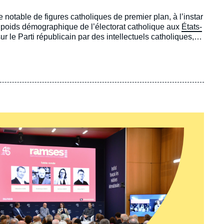
notable de figures catholiques de premier plan, à l’instar
e poids démographique de l’électorat catholique aux
États-
r le Parti républicain par des intellectuels catholiques,
ionniste » de ce dernier, laquelle cherchait à concilier
, des universitaires tels que Patrick Deneen et Adrian
 catholique » et promeuvent un nouveau projet politique :