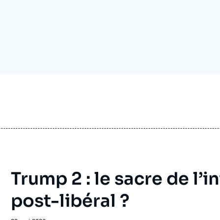
Ramses
Europe
R
S
Politique étrangère
Russie - Eurasie
D
T
Podcast
Afrique du Nord et Moyen-Orient
Trump 2 : le sacre de l’
post-libéral ?