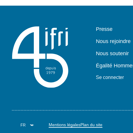
géographiques
et
thématiques
Pied
Presse
de
page
Nous rejoindre
Nous soutenir
Égalité Homm
Se connecter
Mentions légales
Plan du site