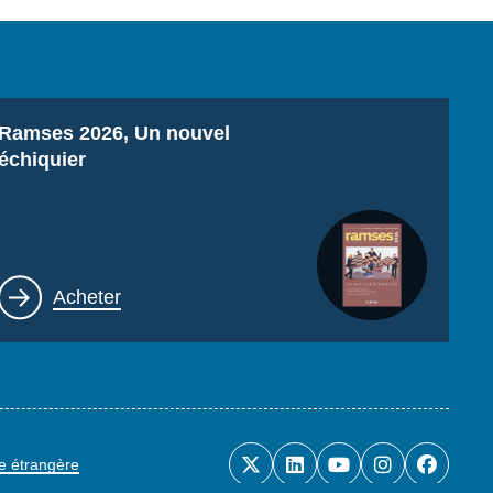
Titre
Ramses 2026, Un nouvel
échiquier
Lien
Acheter
ue étrangère