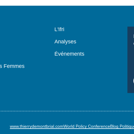
Navigation
L'Ifri
principale
Analyses
Événements
es Femmes
www.thierrydemontbrial.com
World Policy Conference
Blog Politiq