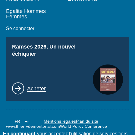
Égalité Hommes
Femmes
Se connecter
Titre
Ramses 2026, Un nouvel
échiquier
Lien
Acheter
Mentions légales
Plan du site
www.thierrydemontbrial.com
World Policy Conference
Blog Politique étrangère
En continuant
vous acceptez l'utilisation de services tiers