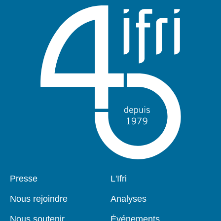
Pied
Presse
Navigation
L'Ifri
de
principale
page
Nous rejoindre
Analyses
Nous soutenir
Événements