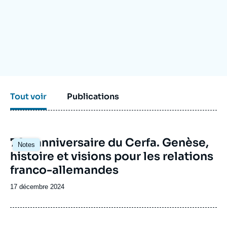
Se connecter
Nous soutenir
Tout voir
Publications
Image
70e anniversaire du Cerfa. Genèse,
Notes
principale
histoire et visions pour les relations
franco-allemandes
Date
17 décembre 2024
de
publication