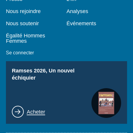
de
principale
page
Nous rejoindre
Analyses
Nous soutenir
Événements
Égalité Hommes
Femmes
Se connecter
Titre
Ramses 2026, Un nouvel
échiquier
Lien
Acheter