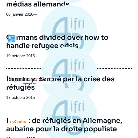
médias allemands
06 janvier 2016
—
Germans divided over how to
Logo
handle refugee crisis
19 octobre 2015
—
Pegida revigoré par la crise des
Logo
réfugiés
17 octobre 2015
—
L'afflux de réfugiés en Allemagne,
Logo
aubaine pour la droite populiste