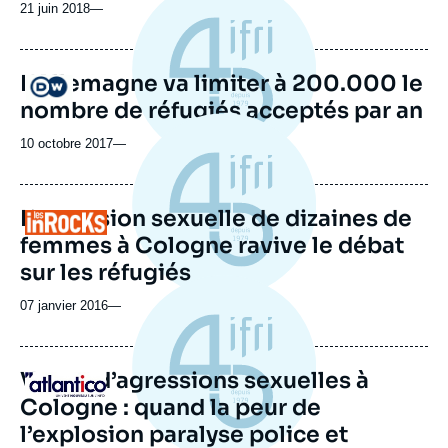
21 juin 2018
—
L'Allemagne va limiter à 200.000 le
Logo
nombre de réfugiés acceptés par an
10 octobre 2017
—
L’agression sexuelle de dizaines de
Logo
femmes à Cologne ravive le débat
sur les réfugiés
07 janvier 2016
—
Vague d’agressions sexuelles à
Logo
Cologne : quand la peur de
l’explosion paralyse police et