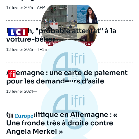
Image
principale
17 février 2025
—
Nom
AFP
médiatique
du
journal,
revue
Munich, "probable attentat" à la
Logo
ou
voiture-bélier
émission
13 février 2025
—
Nom
TF1 info
du
journal,
revue
Allemagne : une carte de paiement
Logo
ou
pour les demandeurs d’asile
émission
13 février 2024
—
Crise politique en Allemagne : «
Logo
Une fronde très à droite contre
Angela Merkel »