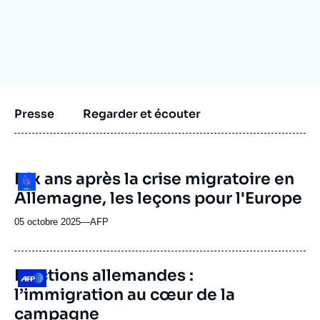
Se connecter
Nous soutenir
Presse
Regarder et écouter
URL
Dix ans après la crise migratoire en
Logo
de
Allemagne, les leçons pour l'Europe
Spotify
05 octobre 2025
—
Nom
AFP
du
journal,
revue
URL
Elections allemandes :
Logo
ou
de
l’immigration au cœur de la
Spotify
émission
campagne