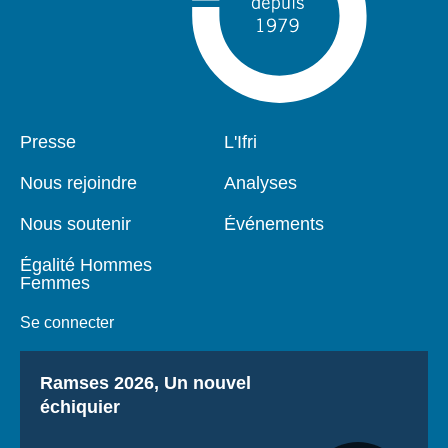
Pied
Presse
Navigation
L'Ifri
de
principale
page
Nous rejoindre
Analyses
Nous soutenir
Événements
Égalité Hommes
Femmes
Se connecter
Titre
Ramses 2026, Un nouvel
échiquier