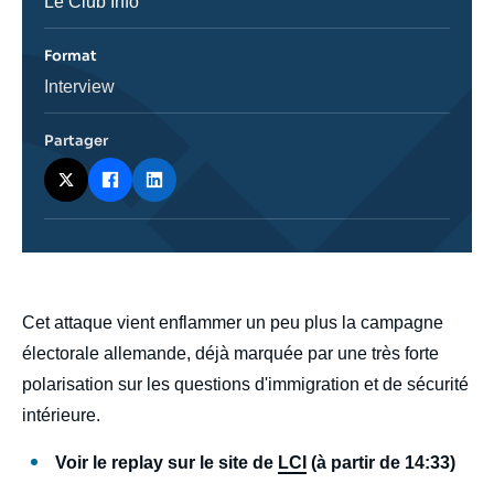
Nom
Le Club Info
de
l'émission
Format
Catégorie
Interview
journalistique
Partager
body
Cet attaque vient enflammer un peu plus la campagne
électorale allemande, déjà marquée par une très forte
polarisation sur les questions d'immigration et de sécurité
intérieure.
Voir le replay sur le site de
LCI
(à partir de 14:33)