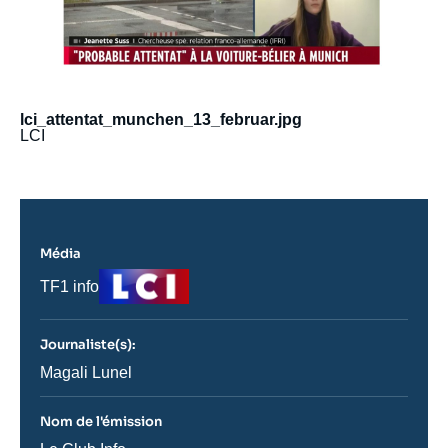
lci_attentat_munchen_13_februar.jpg
LCI
Média
Logo
Nom
TF1 info
du
journal,
revue
Journaliste(s):
ou
émission
Journaliste
Magali Lunel
Nom de l'émission