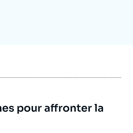
ecrutement
écurité - Défense
ocuments de référence
echnologie
es pour affronter la