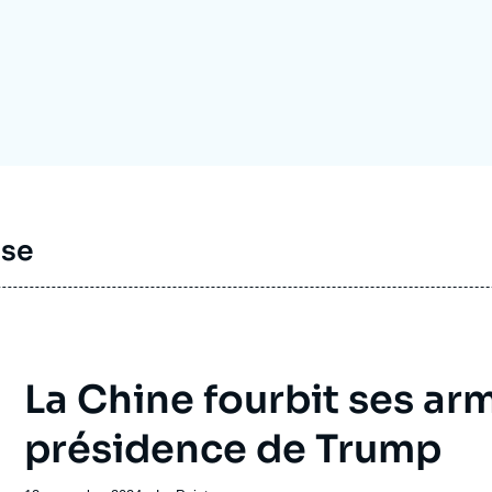
Ramses
Europe
R
S
Politique étrangère
Russie - Eurasie
D
T
Podcast
Afrique du Nord et Moyen-Orient
sse
La Chine fourbit ses arm
présidence de Trump