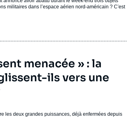
nt annoncé avoir abattu durant le week-end trois objets
ns militaires dans l’espace aérien nord-américain ? C'est
sent menacée » : la
glissent-ils vers une
?
entre les deux grandes puissances, déjà enfermées depuis