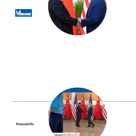
Logo
Image
principale
médiatique
Logo