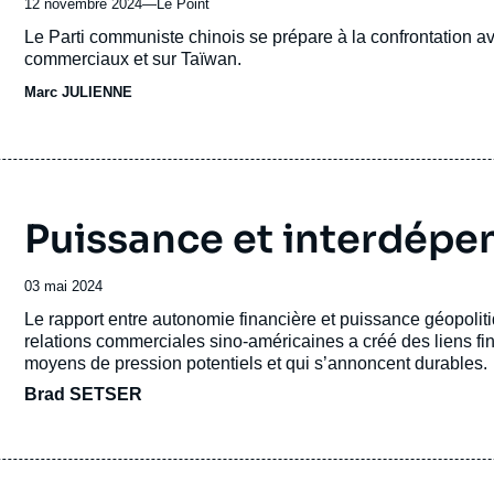
12 novembre 2024
—
Nom
Le Point
du
Accroche
Le Parti communiste chinois se prépare à la confrontation av
journal,
commerciaux et sur Taïwan.
revue
Marc JULIENNE
ou
émission
Puissance et interdépe
Date
03 mai 2024
de
Accroche
Le rapport entre autonomie financière et puissance géopolit
publication
relations commerciales sino-américaines a créé des liens fi
moyens de pression potentiels et qui s’annoncent durables.
Brad SETSER