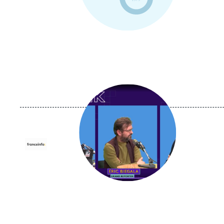
Image
principale
médiatique
Logo