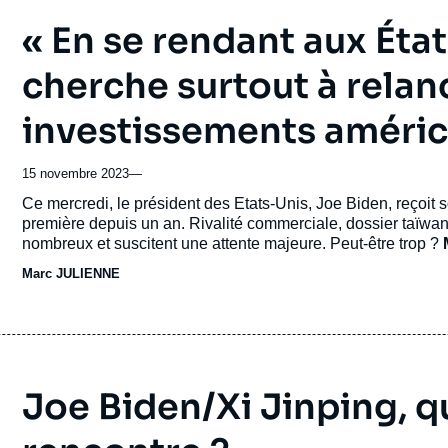
« En se rendant aux État
cherche surtout à relan
investissements améric
15 novembre 2023
—
Accroche
Ce mercredi, le président des Etats-Unis, Joe Biden, reçoit
première depuis un an. Rivalité commerciale, dossier taïwanai
nombreux et suscitent une attente majeure. Peut-être trop ?
Chine à l'
Institut français des relations internationales
, a
Marc JULIENNE
Joe Biden/Xi Jinping, q