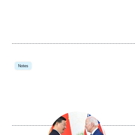
Image
principale
Notes
Image
principale
médiatique