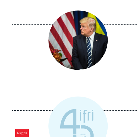
Image
principale
médiatique
Logo