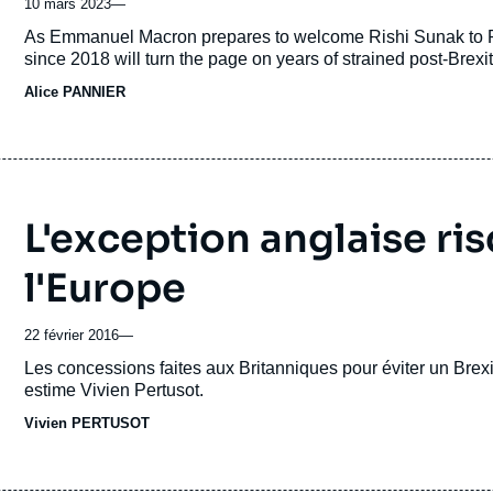
10 mars 2023
—
Accroche
As Emmanuel Macron prepares to welcome Rishi Sunak to Par
since 2018 will turn the page on years of strained post-Brexit
Alice PANNIER
L'exception anglaise ri
l'Europe
22 février 2016
—
Accroche
Les concessions faites aux Britanniques pour éviter un Brexi
estime Vivien Pertusot.
Vivien PERTUSOT