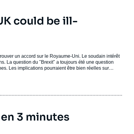
K could be ill-
trouver un accord sur le Royaume-Uni. Le soudain intérêt
ons. La question du "Brexit" a toujours été une question
s. Les implications pourraient être bien réelles sur
 du Royaume-Uni de l'UE ; cela ne doit pas être ignoré.
 en 3 minutes