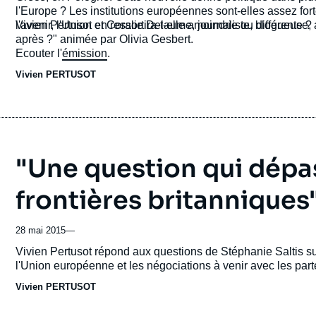
l'Europe ? Les institutions européennes sont-elles assez for
l'avenir, l'Union en ressortira-t-elle amoindrie ou différente ?
Vivien Pertusot et Coralie Delaume, journaliste, blogueuse, a
après ?" animée par Olivia Gesbert.
Ecouter l'
émission
.
Vivien PERTUSOT
"Une question qui dépa
frontières britanniques
28 mai 2015
—
Accroche
Vivien Pertusot répond aux questions de Stéphanie Saltis s
l'Union européenne et les négociations à venir avec les par
Vivien PERTUSOT