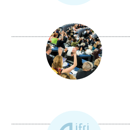
Image
principale