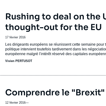
Rushing to deal on the U
thought-out for the EU
Date
17 février 2016
de
Accroche
Les dirigeants européens se réunissent cette semaine pour 
publication
politique intervient toutefois tardivement dans les négociati
européenne malgré l'intérêt réservé des capitales européenne
l'avenir de l'Union dans le cas d'un maintien ou d'une sortie
Vivien PERTUSOT
Comprendre le "Brexit"
12 février 2016
—